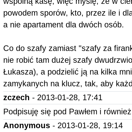
wspólną kasę, więc myślę, że w cie
powodem sporów, kto, przez ile i d
a nie apartament dla dwóch osób.
Co do szafy zamiast "szafy za firank
nie robić tam dużej szafy dwudrzwio
Łukasza), a podzielić ją na kilka m
zamykanych na klucz, tak, aby każd
zczech
- 2013-01-28, 17:41
Podpisuję się pod Pawłem i również 
Anonymous
- 2013-01-28, 19:14