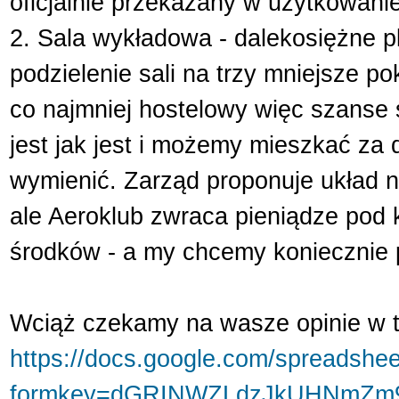
oficjalnie przekazany w użytkowani
2. Sala wykładowa - dalekosiężne p
podzielenie sali na trzy mniejsze p
co najmniej hostelowy więc szanse s
jest jak jest i możemy mieszkać z
wymienić. Zarząd proponuje układ n
ale Aeroklub zwraca pieniądze pod 
środków - a my chcemy koniecznie 
Wciąż czekamy na wasze opinie w t
https://docs.google.com/spreadshe
formkey=dGRINWZLdzJkUHNmZm9