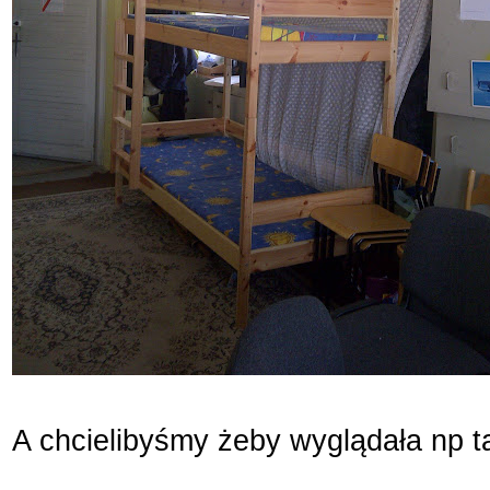
A chcielibyśmy żeby wyglądała np t