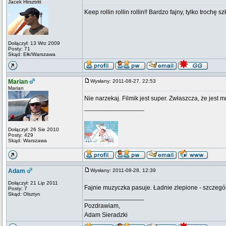
Jacek Hirsztritt
Keep rollin rollin rollin!! Bardzo fajny, tylko trochę 
Dołączył: 13 Wrz 2009
Posty: 71
Skąd: Ełk/Warszawa
Marian
Wysłany: 2011-08-27, 22:53
Marian
Nie narzekaj. Filmik jest super. Zwłaszcza, że jest
_________________
Dołączył: 26 Sie 2010
Posty: 429
Skąd: Warszawa
Adam
Wysłany: 2011-08-28, 12:39
Dołączył: 21 Lip 2011
Fajnie muzyczka pasuje. Ładnie zlepione - szczegól
Posty: 7
Skąd: Olsztyn
_________________
Pozdrawiam,
Adam Sieradzki