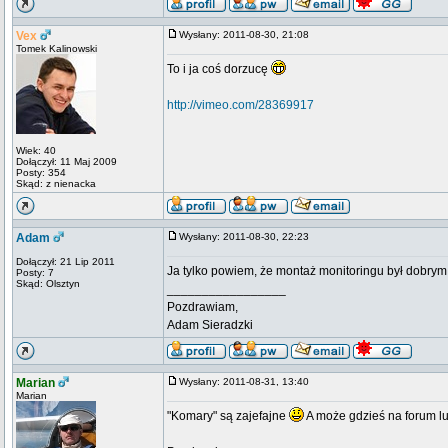
Vex
Wysłany: 2011-08-30, 21:08
Tomek Kalinowski
To i ja coś dorzucę
http://vimeo.com/28369917
Wiek: 40
Dołączył: 11 Maj 2009
Posty: 354
Skąd: z nienacka
Adam
Wysłany: 2011-08-30, 22:23
Dołączył: 21 Lip 2011
Ja tylko powiem, że montaż monitoringu był dobrym
Posty: 7
Skąd: Olsztyn
_________________
Pozdrawiam,
Adam Sieradzki
Marian
Wysłany: 2011-08-31, 13:40
Marian
"Komary" są zajefajne
A może gdzieś na forum lub