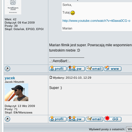
Sorka,
Tutaj
Wiek: 42
http://www.youtube.com/watch?v=ti0awa0CG-o
Dołączył: 09 Kwi 2009
Posty: 39
Marian
Skąd: Gdańsk, EPGD, EPGI
Marian filmik jest super. Powracają miłe wspomnienia
turebskim niebie :D
_________________
..::AeroBart::..
yacek
Wysłany: 2012-01-10, 12:29
Jacek Hirsztritt
Super :)
Dołączył: 13 Wrz 2009
Posty: 71
Skąd: Ełk/Warszawa
Wyświetl posty z ostatnich: