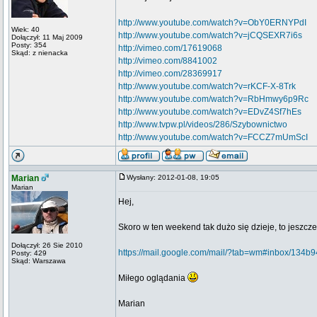
http://www.youtube.com/watch?v=ObY0ERNYPdI
Wiek: 40
http://www.youtube.com/watch?v=jCQSEXR7i6s
Dołączył: 11 Maj 2009
Posty: 354
http://vimeo.com/17619068
Skąd: z nienacka
http://vimeo.com/8841002
http://vimeo.com/28369917
http://www.youtube.com/watch?v=rKCF-X-8Trk
http://www.youtube.com/watch?v=RbHmwy6p9Rc
http://www.youtube.com/watch?v=EDvZ4Sf7hEs
http://www.tvpw.pl/videos/286/Szybownictwo
http://www.youtube.com/watch?v=FCCZ7mUmScI
Marian
Wysłany: 2012-01-08, 19:05
Marian
Hej,
Skoro w ten weekend tak dużo się dzieje, to jeszcz
Dołączył: 26 Sie 2010
https://mail.google.com/mail/?tab=wm#inbox/134
Posty: 429
Skąd: Warszawa
Miłego oglądania
Marian
_________________