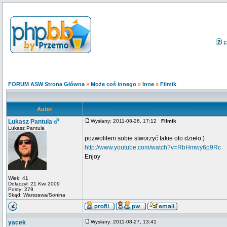
F
FORUM ASW Strona Główna
»
Może coś innego
»
Inne
»
Filmik
Autor
Lukasz Pantula
Wysłany: 2011-08-26, 17:12
Filmik
Lukasz Pantula
pozwoliłem sobie stworzyć takie oto dzieło:)
http://www.youtube.com/watch?v=RbHmwy6p9Rc
Enjoy
Wiek: 41
Dołączył: 21 Kwi 2009
Posty: 279
Skąd: Warszawa/Sonina
yacek
Wysłany: 2011-08-27, 13:41