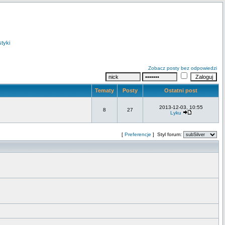
styki
Zobacz posty bez odpowiedzi
Tematy
Posty
Ostatni post
2013-12-03, 10:55
8
27
Lyku
[
Preferencje
] Styl forum: