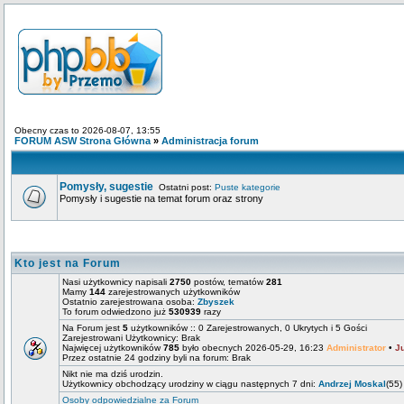
Obecny czas to 2026-08-07, 13:55
FORUM ASW Strona Główna
»
Administracja forum
Pomysły, sugestie
Ostatni post:
Puste kategorie
Pomysły i sugestie na temat forum oraz strony
Kto jest na Forum
Nasi użytkownicy napisali
2750
postów, tematów
281
Mamy
144
zarejestrowanych użytkowników
Ostatnio zarejestrowana osoba:
Zbyszek
To forum odwiedzono już
530939
razy
Na Forum jest
5
użytkowników :: 0 Zarejestrowanych, 0 Ukrytych i 5 Gości
Zarejestrowani Użytkownicy: Brak
Najwięcej użytkowników
785
było obecnych 2026-05-29, 16:23
Administrator
•
J
Przez ostatnie 24 godziny byli na forum: Brak
Nikt nie ma dziś urodzin.
Użytkownicy obchodzący urodziny w ciągu następnych 7 dni:
Andrzej Moskal
(55)
Osoby odpowiedzialne za Forum