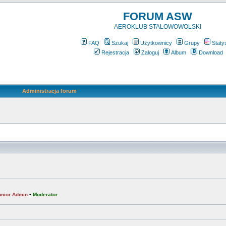
FORUM ASW
AEROKLUB STALOWOWOLSKI
FAQ
Szukaj
Użytkownicy
Grupy
Staty
Rejestracja
Zaloguj
Album
Download
Administracja forum
unior Admin
•
Moderator