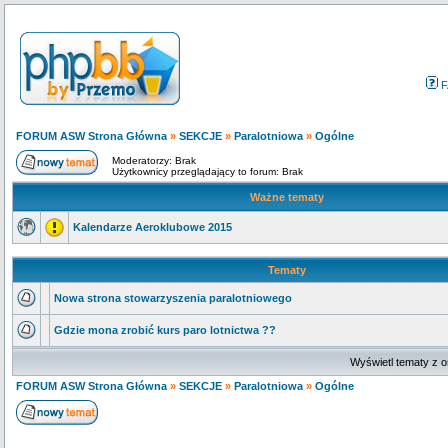
F
FORUM ASW Strona Główna
»
SEKCJE
»
Paralotniowa
»
Ogólne
Moderatorzy: Brak
Użytkownicy przeglądający to forum: Brak
Ważne tematy
Kalendarze Aeroklubowe 2015
Tematy
Nowa strona stowarzyszenia paralotniowego
Gdzie mona zrobić kurs paro lotnictwa ??
Wyświetl tematy z o
FORUM ASW Strona Główna
»
SEKCJE
»
Paralotniowa
»
Ogólne