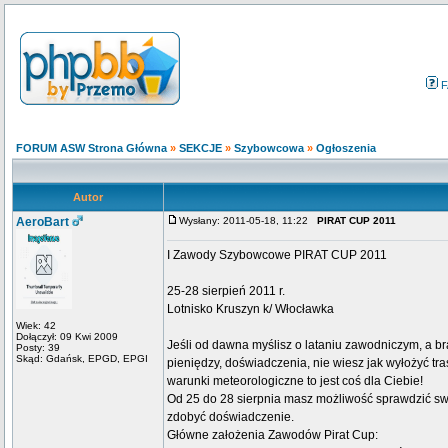
F
FORUM ASW Strona Główna
»
SEKCJE
»
Szybowcowa
»
Ogłoszenia
Autor
AeroBart
Wysłany: 2011-05-18, 11:22
PIRAT CUP 2011
I Zawody Szybowcowe PIRAT CUP 2011
25-28 sierpień 2011 r.
Lotnisko Kruszyn k/ Włocławka
Wiek: 42
Dołączył: 09 Kwi 2009
Jeśli od dawna myślisz o lataniu zawodniczym, a br
Posty: 39
Skąd: Gdańsk, EPGD, EPGI
pieniędzy, doświadczenia, nie wiesz jak wyłożyć tra
warunki meteorologiczne to jest coś dla Ciebie!
Od 25 do 28 sierpnia masz możliwość sprawdzić swo
zdobyć doświadczenie.
Główne założenia Zawodów Pirat Cup: