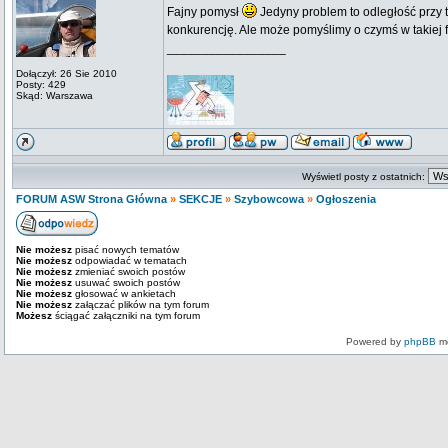
Fajny pomysł
Jedyny problem to odległość przy t
konkurencję. Ale może pomyślimy o czymś w takiej fo
_________________
Dołączył: 26 Sie 2010
Posty: 429
Skąd: Warszawa
Wyświetl posty z ostatnich:
FORUM ASW Strona Główna
»
SEKCJE
»
Szybowcowa
»
Ogłoszenia
Nie możesz
pisać nowych tematów
Nie możesz
odpowiadać w tematach
Nie możesz
zmieniać swoich postów
Nie możesz
usuwać swoich postów
Nie możesz
głosować w ankietach
Nie możesz
załączać plików na tym forum
Możesz
ściągać załączniki na tym forum
Powered by
phpBB
mo