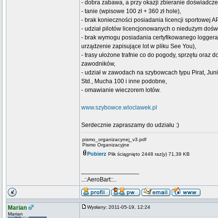
- dobra zabawa, a przy okazji zbieranie doświadcz
- tanie (wpisowe 100 zł + 360 zł hole),
- brak konieczności posiadania licencji sportowej AP
- udział pilotów licencjonowanych o niedużym dośw
- brak wymogu posiadania certyfikowanego logge
urządzenie zapisujące lot w pliku See You),
- trasy ułożone trafnie co do pogody, sprzętu oraz 
zawodników,
- udział w zawodach na szybowcach typu Pirat, Jun
Std., Mucha 100 i inne podobne,
- omawianie wieczorem lotów.
www.szybowce.wloclawek.pl
Serdecznie zapraszamy do udziału :)
pismo_organizacynej_v3.pdf
Pismo Organizacyjne
Pobierz
Plik ściągnięto 2448 raz(y) 71,39 KB
_________________
..::AeroBart::..
Marian
Wysłany: 2011-05-19, 12:24
Marian