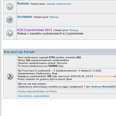
Remont
Ostatni post:
zawody szybowcowe
Archiwum
Ostatni post:
Relacja
KZS Częstochowa 2013
Ostatni post:
Relacja
Relacja z zawodów szybowcowych w Częstochowie
Kto jest na Forum
Nasi użytkownicy napisali
2750
postów, tematów
281
Mamy
144
zarejestrowanych użytkowników
Ostatnio zarejestrowana osoba:
Zbyszek
To forum odwiedzono już
530866
razy
Na Forum jest
1
użytkownik :: 0 Zarejestrowanych, 0 Ukrytych i 1 Gość
Zarejestrowani Użytkownicy: Brak
Najwięcej użytkowników
785
było obecnych 2026-05-29, 16:23
Administrator
•
J
Przez ostatnie 24 godziny byli na forum: Brak
Nikt nie ma dziś urodzin.
Użytkownicy obchodzący urodziny w ciągu następnych 7 dni:
Andrzej Moskal
(55)
Osoby odpowiedzialne za Forum
Ostrzeżenia użytkowników