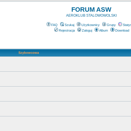
FORUM ASW
AEROKLUB STALOWOWOLSKI
FAQ
Szukaj
Użytkownicy
Grupy
Staty
Rejestracja
Zaloguj
Album
Download
Szybowcowa