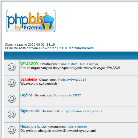
Obecny czas to 2026-08-06, 23:16
FORUM ASW Strona Główna
»
SEKCJE
»
Szybowcowa
WYJAZDY
Ostatni post:
IWM Duxford i RAF Londyn...
Forum organizacyjne dotyczące zorganizowanych wyjazdów ASW
Szkolenia
Ostatni post:
Podstawówka 2014
Wszystko o szkoleniach
Ogólne
Ostatni post:
Sondaże dla EPST
Ogłoszenia
Ostatni post:
2 Szybowcowe Zawody na C...
Relacje z lotów
Ostatni post:
Lisie ploteczki
Dla tych co chcą się pochwalić swoimi wyczynami..