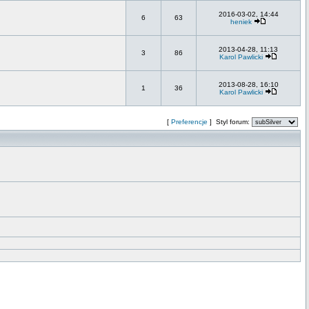
2016-03-02, 14:44
6
63
heniek
2013-04-28, 11:13
3
86
Karol Pawlicki
2013-08-28, 16:10
1
36
Karol Pawlicki
[
Preferencje
] Styl forum: