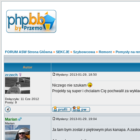
FORUM ASW Strona Główna
»
SEKCJE
»
Szybowcowa
»
Remont
»
Pomysły na re
Autor
zczech
Wysłany: 2013-01-29, 18:50
Niczego nie szukam
Projekty są super i chciałam Cię pochwalił za wykł
Dołączyła: 11 Cze 2012
Posty: 9
Marian
Wysłany: 2013-01-29, 19:04
Marian
Ja tam bym został z piętrowym plus kanapa. A zasłon