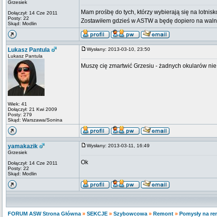
Grzesiek
Mam prośbę do tych, którzy wybierają się na lotnisk
Dołączył: 14 Cze 2011
Posty: 22
Zostawiłem gdzieś w ASTW a będę dopiero na wal
Skąd: Modlin
Lukasz Pantula
Wysłany: 2013-03-10, 23:50
Lukasz Pantula
Muszę cię zmartwić Grzesiu - żadnych okularów nie 
Wiek: 41
Dołączył: 21 Kwi 2009
Posty: 279
Skąd: Warszawa/Sonina
yamakazik
Wysłany: 2013-03-11, 16:49
Grzesiek
Ok
Dołączył: 14 Cze 2011
Posty: 22
Skąd: Modlin
FORUM ASW Strona Główna
»
SEKCJE
»
Szybowcowa
»
Remont
»
Pomysły na re