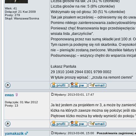
Liczba głosów na tak: 24 (41 % członków)
Liczba głosów na nie: 5 (8% członków)
Wiek: 41
Wstrzymało się od głosu: 30 (51 % członków)
Dołączył: 21 Kwi 2009
Posty: 279
Tak jak pisałem wcześniej – odniesiemy się do uwag 
Skąd: Warszawa/Sonina
Pomimo nikłego zainteresowania zadecydowaliśmy, 
Ponieważ chęć finansowania tego przedsięwzięcia w
wisiała lista „darczyńców”.
Proponowaną przez nas sumą składki jest 100 zł. O
Tym razem ja podejmę się roli skarbnika. O wysoko
nie – pieniążki zostaną zwrócone. Wszelkie faktur
Podsumowując – wszyscy chętni do wsparcia inicjat
Łukasz Pantuła
29 1910 1048 2944 0301 9799 0002
W tytule proszę wpisać : „zrzuta na remont ciemni”
ewas
Wysłany: 2013-03-01, 17:47
Dołączyła: 01 Mar 2012
Ja też jestem za projektem nr 3, a może by zamieni
Posty: 13
łóżka na których zawsze można się położyc jeśli st
Piętrowe łóżko można by wtedy wynieść do pokoju 
yamakazik
Wysłany: 2013-03-06, 15:00
Poszukiwania zaginionej a