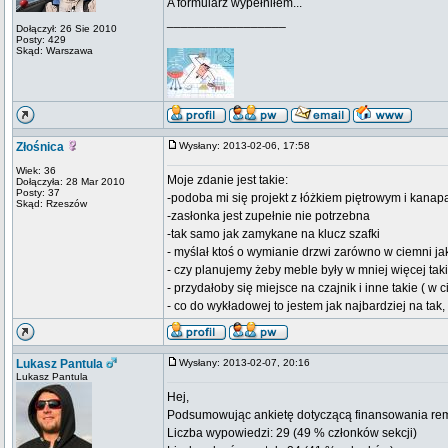
A formularz wypełniłem...
_________________
Dołączył: 26 Sie 2010
Posty: 429
Skąd: Warszawa
Złośnica
Wysłany: 2013-02-06, 17:58
Wiek: 36
Moje zdanie jest takie:
Dołączyła: 28 Mar 2010
Posty: 37
-podoba mi się projekt z łóżkiem piętrowym i kanap
Skąd: Rzeszów
-zasłonka jest zupełnie nie potrzebna
-tak samo jak zamykane na klucz szafki
- myślał ktoś o wymianie drzwi zarówno w ciemni ja
- czy planujemy żeby meble były w mniej więcej ta
- przydałoby się miejsce na czajnik i inne takie ( w 
- co do wykładowej to jestem jak najbardziej na tak,
Lukasz Pantula
Wysłany: 2013-02-07, 20:16
Lukasz Pantula
Hej,
Podsumowując ankietę dotyczącą finansowania remo
Liczba wypowiedzi: 29 (49 % członków sekcji)