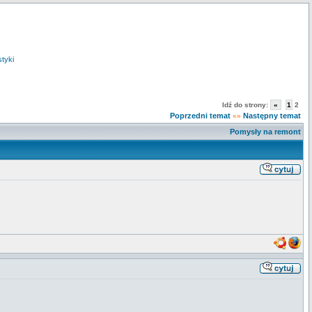
styki
Idź do strony:
«
1
2
Poprzedni temat
Następny temat
«»
Pomysły na remont