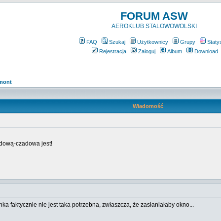
FORUM ASW
AEROKLUB STALOWOWOLSKI
FAQ
Szukaj
Użytkownicy
Grupy
Staty
Rejestracja
Zaloguj
Album
Download
mont
Wiadomość
adową-czadowa jest!
ka faktycznie nie jest taka potrzebna, zwłaszcza, że zasłaniałaby okno...