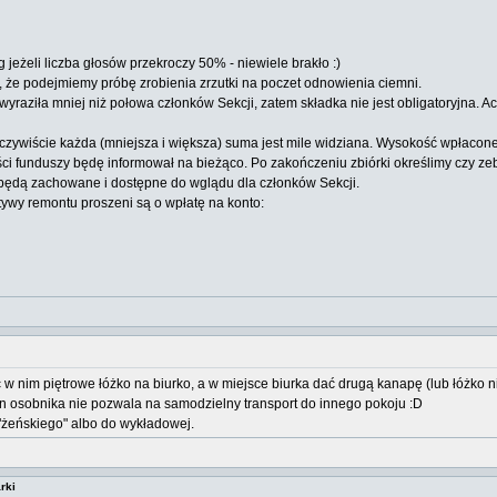
jeżeli liczba głosów przekroczy 50% - niewiele brakło :)
że podejmiemy próbę zrobienia zrzutki na poczet odnowienia ciemni.
yraziła mniej niż połowa członków Sekcji, zatem składka nie jest obligatoryjna.
czywiście każda (mniejsza i większa) suma jest mile widziana. Wysokość wpłaconej
ści funduszy będę informował na bieżąco. Po zakończeniu zbiórki określimy czy ze
y będą zachowane i dostępne do wglądu dla członków Sekcji.
ywy remontu proszeni są o wpłatę na konto:
ć w nim piętrowe łóżko na biurko, a w miejsce biurka dać drugą kanapę (lub łóżko
an osobnika nie pozwala na samodzielny transport do innego pokoju :D
"żeńskiego" albo do wykładowej.
rki