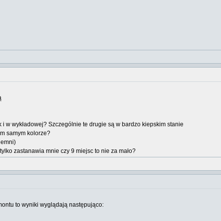
ą
k i w wykładowej? Szczególnie te drugie są w bardzo kiepskim stanie
kim samym kolorze?
ciemni)
 tylko zastanawia mnie czy 9 miejsc to nie za mało?
ntu to wyniki wyglądają następująco: