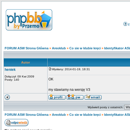
F
FORUM ASW Strona Główna
»
Areoklub
»
Co sie w klubie kręci
»
Identyfikator A
Autor
heniek
Wysłany: 2014-01-19, 18:31
Dołączył: 09 Kwi 2009
OK
Posty: 140
my stawiamy na wersję V3
Wyświetl posty z ostatnich:
FORUM ASW Strona Główna
»
Areoklub
»
Co sie w klubie kręci
»
Identyfikator A