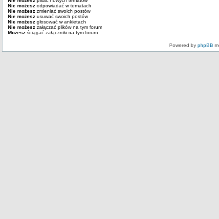
Nie możesz
pisać nowych tematów
Nie możesz
odpowiadać w tematach
Nie możesz
zmieniać swoich postów
Nie możesz
usuwać swoich postów
Nie możesz
głosować w ankietach
Nie możesz
załączać plików na tym forum
Możesz
ściągać załączniki na tym forum
Powered by
phpBB
mo