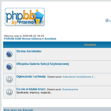
F
Obecny czas to 2026-08-10, 04:33
FORUM ASW Strona Główna
»
Areoklub
Areoklub
Strona Aeroklubu
Oficjalna Galeria Sekcji Szybowcowej
Ogłoszenia i uchwały
Ostatni post:
Kalendarze Aeroklubowe 2...
Co sie w klubie kręci
Ostatni post:
Gratulacjornia
Spotkania, imprezy, wyjazdy...
Kto jest na Forum