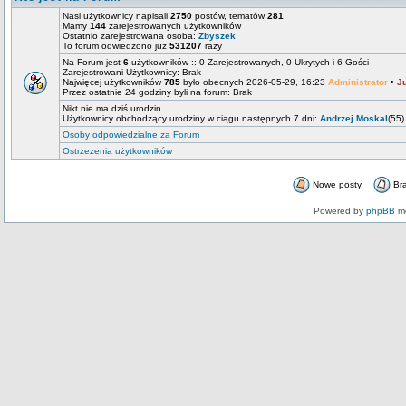
Nasi użytkownicy napisali
2750
postów, tematów
281
Mamy
144
zarejestrowanych użytkowników
Ostatnio zarejestrowana osoba:
Zbyszek
To forum odwiedzono już
531207
razy
Na Forum jest
6
użytkowników :: 0 Zarejestrowanych, 0 Ukrytych i 6 Gości
Zarejestrowani Użytkownicy: Brak
Najwięcej użytkowników
785
było obecnych 2026-05-29, 16:23
Administrator
•
J
Przez ostatnie 24 godziny byli na forum: Brak
Nikt nie ma dziś urodzin.
Użytkownicy obchodzący urodziny w ciągu następnych 7 dni:
Andrzej Moskal
(55)
Osoby odpowiedzialne za Forum
Ostrzeżenia użytkowników
Nowe posty
Br
Powered by
phpBB
mo