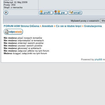
Dołączył: 11 Maj 2009
Posty: 354
Skąd: z nienacka
Wyświetl posty z ostatnich:
FORUM ASW Strona Główna
»
Areoklub
»
Co sie w klubie kręci
»
Gratulacjornia
Nie możesz
pisać nowych tematów
Nie możesz
odpowiadać w tematach
Nie możesz
zmieniać swoich postów
Nie możesz
usuwać swoich postów
Nie możesz
głosować w ankietach
Nie możesz
załączać plików na tym forum
Możesz
ściągać załączniki na tym forum
Powered by
phpBB
mo