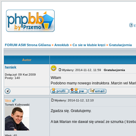
F
FORUM ASW Strona Główna
»
Areoklub
»
Co sie w klubie kręci
»
Gratulacjornia
Autor
heniek
Wysłany: 2014-11-12, 11:59
Gratulacjornia
Dołączył: 09 Kwi 2009
Witam
Posty: 140
Podobno mamy nowego instruktora .Marcin vel Maria
Vex
Wysłany: 2014-11-12, 12:10
Tomek Kalinowski
Zgadza się. Gratulujemy.
A tak Marian nie dawał się urwać ze sznurka ( trzeb
Wiek: 40