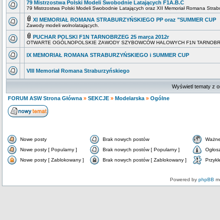
79 Mistrzostwa Polski Modeli Swobodnie Latających F1A.B.C
79 Mistrzostwa Polski Modeli Swobodnie Latających oraz XII Memoriał Romana Strab
XI MEMORIAŁ ROMANA STRABURZYŃSKIEGO PP oraz "SUMMER CUP
Zawody modeli wolnolatających.
PUCHAR POLSKI F1N TARNOBRZEG 25 marca 2012r
OTWARTE OGÓLNOPOLSKIE ZAWODY SZYBOWCÓW HALOWYCH F1N TARNOBR
IX MEMORIAŁ ROMANA STRABURZYŃSKIEGO i SUMMER CUP
VIII Memoriał Romana Straburzyńskiego
Wyświetl tematy z o
FORUM ASW Strona Główna
»
SEKCJE
»
Modelarska
»
Ogólne
Nowe posty
Brak nowych postów
Ważne
Nowe posty [ Popularny ]
Brak nowych postów [ Popularny ]
Ogłos
Nowe posty [ Zablokowany ]
Brak nowych postów [ Zablokowany ]
Przykl
Powered by
phpBB
mo