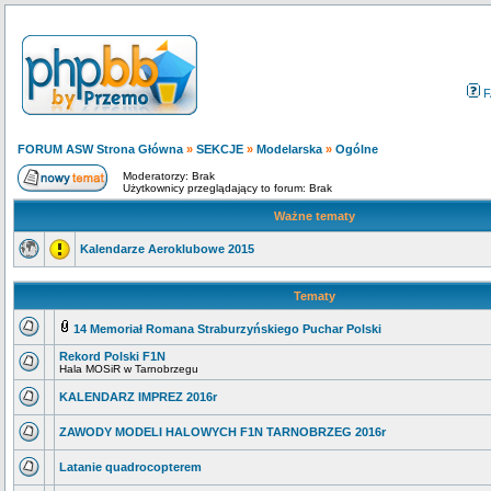
F
FORUM ASW Strona Główna
»
SEKCJE
»
Modelarska
»
Ogólne
Moderatorzy: Brak
Użytkownicy przeglądający to forum: Brak
Ważne tematy
Kalendarze Aeroklubowe 2015
Tematy
14 Memoriał Romana Straburzyńskiego Puchar Polski
Rekord Polski F1N
Hala MOSiR w Tarnobrzegu
KALENDARZ IMPREZ 2016r
ZAWODY MODELI HALOWYCH F1N TARNOBRZEG 2016r
Latanie quadrocopterem