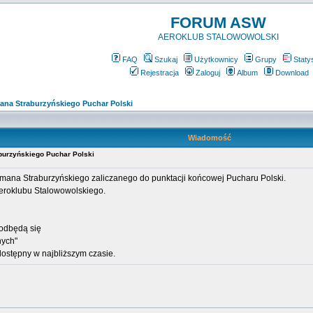
FORUM ASW
AEROKLUB STALOWOWOLSKI
FAQ
Szukaj
Użytkownicy
Grupy
Staty
Rejestracja
Zaloguj
Album
Download
ana Straburzyńskiego Puchar Polski
Wiadomość
burzyńskiego Puchar Polski
ana Straburzyńskiego zaliczanego do punktacji końcowej Pucharu Polski.
eroklubu Stalowowolskiego.
odbędą się
nych"
ostępny w najbliższym czasie.