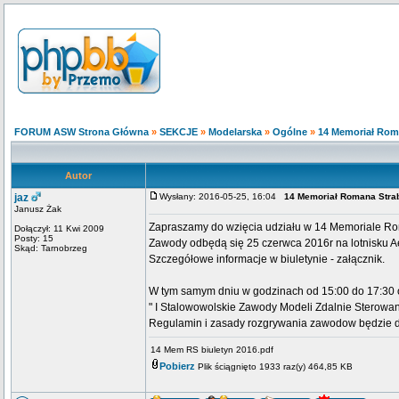
FORUM ASW Strona Główna
»
SEKCJE
»
Modelarska
»
Ogólne
»
14 Memoriał Rom
Autor
jaz
Wysłany: 2016-05-25, 16:04
14 Memoriał Romana Stra
Janusz Żak
Zapraszamy do wzięcia udziału w 14 Memoriale Rom
Dołączył: 11 Kwi 2009
Posty: 15
Zawody odbędą się 25 czerwca 2016r na lotnisku A
Skąd: Tarnobrzeg
Szczegółowe informacje w biuletynie - załącznik.
W tym samym dniu w godzinach od 15:00 do 17:30 
" I Stalowowolskie Zawody Modeli Zdalnie Sterowa
Regulamin i zasady rozgrywania zawodow będzie d
14 Mem RS biuletyn 2016.pdf
Pobierz
Plik ściągnięto 1933 raz(y) 464,85 KB