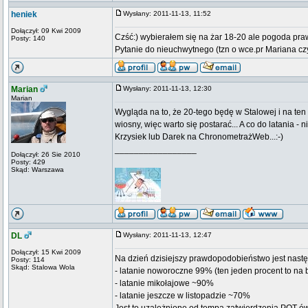
heniek
Wysłany: 2011-11-13, 11:52
Dołączył: 09 Kwi 2009
Czść:) wybierałem się na żar 18-20 ale pogoda pr
Posty: 140
Pytanie do nieuchwytnego (tzn o wce.pr Mariana czy
Marian
Wysłany: 2011-11-13, 12:30
Marian
Wygląda na to, że 20-tego będę w Stalowej i na 
wiosny, więc warto się postarać... A co do latania 
Krzysiek lub Darek na ChronometrażWeb...:-)
_________________
Dołączył: 26 Sie 2010
Posty: 429
Skąd: Warszawa
DL
Wysłany: 2011-11-13, 12:47
Dołączył: 15 Kwi 2009
Na dzień dzisiejszy prawdopodobieństwo jest nastę
Posty: 114
Skąd: Stalowa Wola
- latanie noworoczne 99% (ten jeden procent to na
- latanie mikołajowe ~90%
- latanie jeszcze w listopadzie ~70%