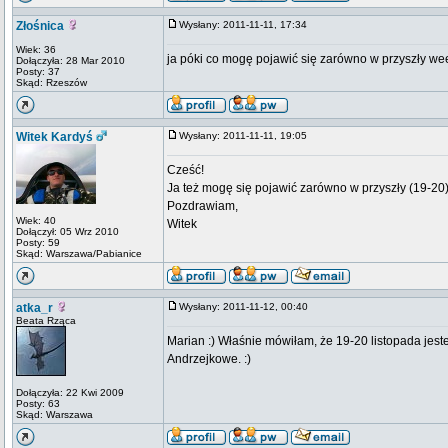
Złośnica
Wysłany: 2011-11-11, 17:34
Wiek: 36
ja póki co mogę pojawić się zarówno w przyszły we
Dołączyła: 28 Mar 2010
Posty: 37
Skąd: Rzeszów
Witek Kardyś
Wysłany: 2011-11-11, 19:05
Cześć!
Ja też mogę się pojawić zarówno w przyszły (19-20)
Pozdrawiam,
Wiek: 40
Witek
Dołączył: 05 Wrz 2010
Posty: 59
Skąd: Warszawa/Pabianice
atka_r
Wysłany: 2011-11-12, 00:40
Beata Rząca
Marian :) Właśnie mówiłam, że 19-20 listopada jest
Andrzejkowe. :)
Dołączyła: 22 Kwi 2009
Posty: 63
Skąd: Warszawa