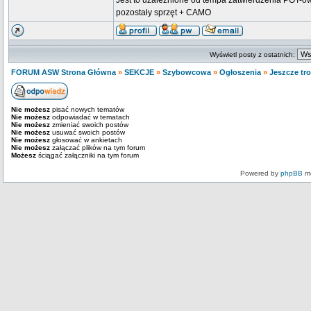
Jest to uzależnione od tempa zatwierdzenia POT-ów
pozostały sprzęt + CAMO
Wyświetl posty z ostatnich:
FORUM ASW Strona Główna
»
SEKCJE
»
Szybowcowa
»
Ogłoszenia
»
Jeszcze tr
Nie możesz
pisać nowych tematów
Nie możesz
odpowiadać w tematach
Nie możesz
zmieniać swoich postów
Nie możesz
usuwać swoich postów
Nie możesz
głosować w ankietach
Nie możesz
załączać plików na tym forum
Możesz
ściągać załączniki na tym forum
Powered by
phpBB
mo