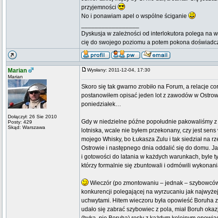
przyjemności
No i ponawiam apel o wspólne ściganie
_________________
Dyskusja w zależności od interlokutora polega na w
cię do swojego poziomu a potem pokona doświadc
Marian
Wysłany: 2011-12-04, 17:30
Marian
Skoro się tak gwarno zrobiło na Forum, a relacje cor
postanowiłem opisać jeden lot z zawodów w Ostrowie.
poniedziałek…
Dołączył: 26 Sie 2010
Gdy w niedzielne późne popołudnie pakowaliśmy z 
Posty: 429
Skąd: Warszawa
lotniska, wcale nie byłem przekonany, czy jest sen
mojego Whisky, bo Łukasza Zulu i tak siedział na r
Ostrowie i następnego dnia oddalić się do domu. J
i gotowości do latania w każdych warunkach, byle ty
którzy formalnie się zbuntowali i odmówili wykona
Wieczór (po zmontowaniu – jednak – szybowców)
konkurencji polegającej na wyrzucaniu jak najwyże
uchwytami. Hitem wieczoru była opowieść Boruha z
udało się zabrać szybowiec z pola, miał Boruh okaz