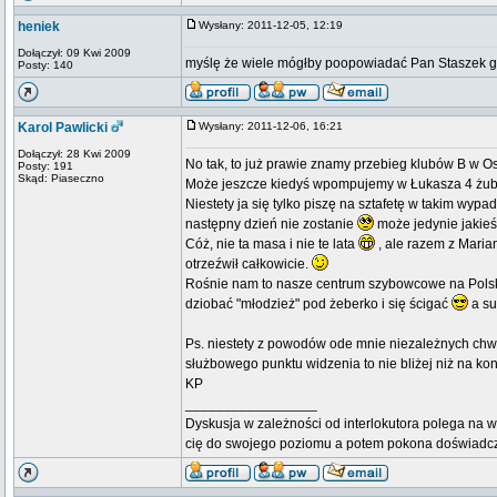
heniek
Wysłany: 2011-12-05, 12:19
Dołączył: 09 Kwi 2009
myślę że wiele mógłby poopowiadać Pan Staszek gdy
Posty: 140
Karol Pawlicki
Wysłany: 2011-12-06, 16:21
Dołączył: 28 Kwi 2009
No tak, to już prawie znamy przebieg klubów B w Os
Posty: 191
Skąd: Piaseczno
Może jeszcze kiedyś wpompujemy w Łukasza 4 żuberk
Niestety ja się tylko piszę na sztafetę w takim wypa
następny dzień nie zostanie
może jedynie jakieś 
Cóż, nie ta masa i nie te lata
, ale razem z Maria
otrzeźwił całkowicie.
Rośnie nam to nasze centrum szybowcowe na Polskę 
dziobać "młodzież" pod żeberko i się ścigać
a su
Ps. niestety z powodów ode mnie niezależnych chwi
służbowego punktu widzenia to nie bliżej niż na ko
KP
_________________
Dyskusja w zależności od interlokutora polega na w
cię do swojego poziomu a potem pokona doświadc