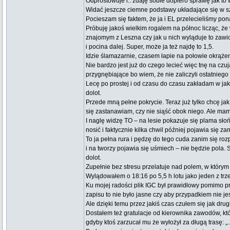
Odprostowuje i.. zdaję sobie dopiero sprawę jak to 
Widać jeszcze ciemne podstawy układające się w szl
Pocieszam się faktem, że ja i EL przelecieliśmy po
Próbuję jakoś wielkim rogalem na północ licząc, że 
znajomym z Leszna czy jak u nich wyląduje to zawioz
i pocina dalej. Super, może ja też najdę to 1,5.
Idzie ślamazarnie, czasem łapie na połowie okrążeni
Nie bardzo jest już do czego lecieć więc tnę na czu
przygnębiające bo wiem, że nie zaliczyli ostatniego
Lecę po prostej i od czasu do czasu zakładam w ja
dolot.
Przede mną pełne pokrycie. Teraz już tylko chcę jak
się zastanawiam, czy nie siąść obok niego. Ale ma
I naglę widzę TO – na lesie pokazuje się plama sło
nosić i faktycznie kilka chwil później pojawia się za
To ja pełna rura i pędzę do tego cuda zanim się ro
i na tworzy pojawia się uśmiech – nie będzie pola.
dolot.
Zupełnie bez stresu przelatuje nad polem, w który
Wylądowałem o 18:16 po 5,5 h lotu jako jeden z trzec
Ku mojej radości plik IGC był prawidłowy pomimo pr
zapisu to nie było jasne czy aby przypadkiem nie je
Ale dzięki temu przez jakiś czas czułem się jak drugi
Dostałem też gratulacje od kierownika zawodów, kt
gdyby ktoś zarzucał mu że wyłożył za długą trasę: „..