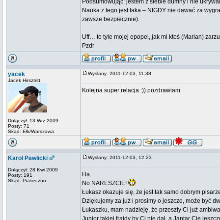
Podsumowując: jestem z siebie dumny i nie ukrywam
Nauka z tego jest taka – NIGDY nie dawać za wygran
zawsze bezpiecznie).
Uff… to tyle mojej epopei, jak mi ktoś (Marian) zar
Pzdr
yacek
Wysłany: 2011-12-03, 11:38
Jacek Hirsztritt
Kolejna super relacja :)) pozdrawiam
Dołączył: 13 Wrz 2009
Posty: 71
Skąd: Ełk/Warszawa
Karol Pawlicki
Wysłany: 2011-12-03, 12:23
Dołączył: 28 Kwi 2009
Ha.
Posty: 191
Skąd: Piaseczno
No NARESZCIE!
Łukasz okazuje się, że jest tak samo dobrym pisar
Dziękujemy za już i prosimy o jeszcze, może być dw
Łukaszku, mam nadzieję, że przeszły Ci już ambiw
Junior takiej frajdy by Ci nie dał, a Jantar Cię je