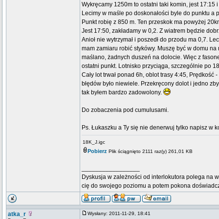
Wykręcamy 1250m to ostatni taki komin, jest 17:15 
Lecimy w maśle po doskonałości byle do punktu a p
Punkt robię z 850 m. Ten przeskok ma powyżej 20km 
Jest 17:50, zakładamy w 0,2. Z wiatrem będzie dobrz
Anioł nie wytrzymał i poszedł do przodu ma 0,7. Lecę
mam zamiaru robić stykówy. Muszę być w domu na m
maślano, żadnych duszeń na dolocie. Więc z fasone
ostatni punkt. Lotnisko przyciąga, szczególnie po 18t
Cały lot trwał ponad 6h, oblot trasy 4:45, Prędkość
błędów było niewiele. Przekręcony dolot i jedno zbyt
tak byłem bardzo zadowolony.
Do zobaczenia pod cumulusami.
Ps. Łukaszku a Ty się nie denerwuj tylko napisz w 
18K_J.igc
Pobierz
Plik ściągnięto 2111 raz(y) 261,01 KB
_________________
Dyskusja w zależności od interlokutora polega na w
cię do swojego poziomu a potem pokona doświadc
atka_r
Wysłany: 2011-11-29, 18:41