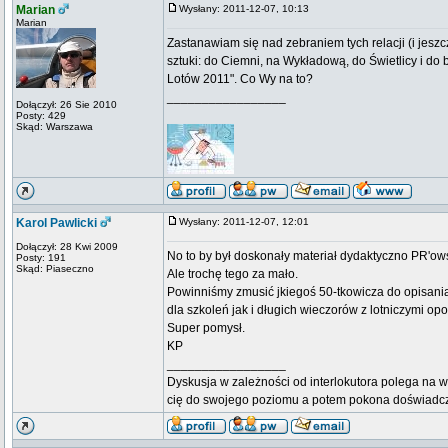
Marian
Wysłany: 2011-12-07, 10:13
Marian
Zastanawiam się nad zebraniem tych relacji (i jeszc
sztuki: do Ciemni, na Wykładową, do Świetlicy i do 
Lotów 2011". Co Wy na to?
_________________
Dołączył: 26 Sie 2010
Posty: 429
Skąd: Warszawa
Karol Pawlicki
Wysłany: 2011-12-07, 12:01
Dołączył: 28 Kwi 2009
No to by był doskonały materiał dydaktyczno PR'ow
Posty: 191
Skąd: Piaseczno
Ale trochę tego za mało.
Powinniśmy zmusić jkiegoś 50-tkowicza do opisania
dla szkoleń jak i długich wieczorów z lotniczymi op
Super pomysł.
KP
_________________
Dyskusja w zależności od interlokutora polega na w
cię do swojego poziomu a potem pokona doświadc