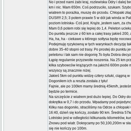
No i przed nami żabi kraj, rozlewiska Odry i dalej b
km i nic. Mam 650m. Coś podrzuciło, szukam. Szybo
wiatrem to porażka, muszę do przodu. Chłopaki zła
DUSI!!!! 2,5; 3 potem prawie 5 w dół jak winda w Pa
poziom lotniska- Coś jest. Krąże, jestem sam, za ch
Mam 0,6 potem robi się lepiej do 1,4. Peleton uciek
Do punktu jeszcze z 60 km a całej trasy jakieś 200,
Ha, ha, ha - ciekawe u którego sołtysa będę nocowa
Podejmuję ryzykowną w tych warynkach decyzję takt
dobre 35-40 stopni od trasy. Po prostej do punktu j
peletonu i tak sam nie dogonię.To była Dobra decyz
Łąpię regularnie przyzwoite noszenia. Na 25 km p
kilka szybowców krążących na jakichś 600m pode mn
wszyscy są znacznie niżej.
Jakieś 5km od punktu widzę cztery sztuki, ciągną w
Dogoniłem ich a reszta została z tyłu!
Fajnie, ale po 100km mamy średnią 45km/h, jesteśmy
będzie po termice.
Na szczęście z wiatrem jest dużo lepiej. Do Odry d
dokrętka w 0,7 i do przodu. Wpadamy pod pojedync
Kilku nas dogoniło, straciliśmy na Odrze a chłopaki 
16:40, dzień się kończy, zostało 90 km. Średnia 57k
Lotnisko jest w odległości kilkunastu kilometrów, k
Znowu pod wiatr. Dokręcamy po 50,100,200m w słabną
się nie kończy po 100m.