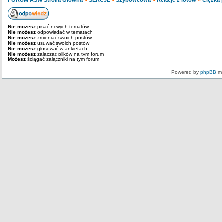
FORUM ASW Strona Główna
»
SEKCJE
»
Szybowcowa
»
Relacje z lotów
»
Ciężka 
Nie możesz
pisać nowych tematów
Nie możesz
odpowiadać w tematach
Nie możesz
zmieniać swoich postów
Nie możesz
usuwać swoich postów
Nie możesz
głosować w ankietach
Nie możesz
załączać plików na tym forum
Możesz
ściągać załączniki na tym forum
Powered by
phpBB
mo