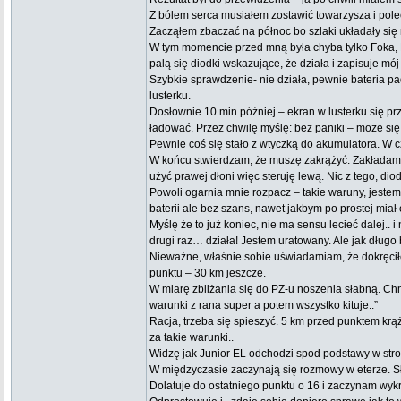
Z bólem serca musiałem zostawić towarzysza i polec
Zacząłem zbaczać na północ bo szlaki układały się
W tym momencie przed mną była chyba tylko Foka, P
palą się diodki wskazujące, że działa i zapisuje mój l
Szybkie sprawdzenie- nie działa, pewnie bateria pa
lusterku.
Dosłownie 10 min później – ekran w lusterku się przy
ładować. Przez chwilę myślę: bez paniki – może si
Pewnie coś się stało z wtyczką do akumulatora. W cz
W końcu stwierdzam, że muszę zakrążyć. Zakładam
użyć prawej dłoni więc steruję lewą. Nic z tego, d
Powoli ogarnia mnie rozpacz – takie waruny, jeste
baterii ale bez szans, nawet jakbym po prostej miał 
Myślę że to już koniec, nie ma sensu lecieć dalej.
drugi raz… działa! Jestem uratowany. Ale jak dług
Nieważne, właśnie sobie uświadamiam, że dokręciłe
punktu – 30 km jeszcze.
W miarę zbliżania się do PZ-u noszenia słabną. Chmur
warunki z rana super a potem wszystko kituje..”
Racja, trzeba się spieszyć. 5 km przed punktem kr
za takie warunki..
Widzę jak Junior EL odchodzi spod podstawy w stro
W międzyczasie zaczynają się rozmowy w eterze. Sł
Dolatuje do ostatniego punktu o 16 i zaczynam wy