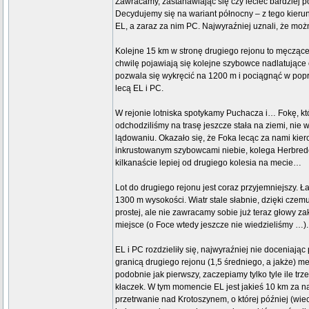
Zawracamy, zastanawiając się czy lecieć bardziej p
Decydujemy się na wariant północny – z tego kieru
EL, a zaraz za nim PC. Najwyraźniej uznali, że moż
Kolejne 15 km w stronę drugiego rejonu to męczące
chwilę pojawiają się kolejne szybowce nadlatujące o
pozwala się wykręcić na 1200 m i pociągnąć w popr
lecą EL i PC.
W rejonie lotniska spotykamy Puchacza i… Fokę, któ
odchodziliśmy na trasę jeszcze stała na ziemi, nie w
lądowaniu. Okazało się, że Foka lecąc za nami kiero
inkrustowanym szybowcami niebie, kolega Herbreder
kilkanaście lepiej od drugiego kolesia na mecie…
Lot do drugiego rejonu jest coraz przyjemniejszy. 
1300 m wysokości. Wiatr stale słabnie, dzięki czem
prostej, ale nie zawracamy sobie już teraz głowy z
miejsce (o Foce wtedy jeszcze nie wiedzieliśmy …).
EL i PC rozdzieliły się, najwyraźniej nie doceniaj
granicą drugiego rejonu (1,5 średniego, a jakże) m
podobnie jak pierwszy, zaczepiamy tylko tyle ile trz
kłaczek. W tym momencie EL jest jakieś 10 km za n
przetrwanie nad Krotoszynem, o której później (wie