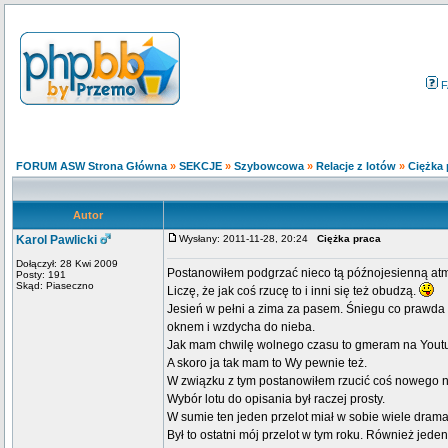
F
FORUM ASW Strona Główna
»
SEKCJE
»
Szybowcowa
»
Relacje z lotów
»
Ciężka 
Autor
Karol Pawlicki
Wysłany: 2011-11-28, 20:24
Ciężka praca
Dołączył: 28 Kwi 2009
Postanowiłem podgrzać nieco tą późnojesienną atm
Posty: 191
Skąd: Piaseczno
Liczę, że jak coś rzucę to i inni się też obudzą.
Jesień w pełni a zima za pasem. Śniegu co prawda n
oknem i wzdycha do nieba.
Jak mam chwilę wolnego czasu to gmeram na Youtub
A skoro ja tak mam to Wy pewnie też.
W związku z tym postanowiłem rzucić coś nowego n
Wybór lotu do opisania był raczej prosty.
W sumie ten jeden przelot miał w sobie wiele dramatu
Był to ostatni mój przelot w tym roku. Również jeden