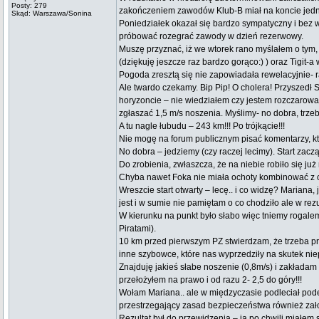
Posty: 279
zakończeniem zawodów Klub-B miał na koncie jedną 
Skąd: Warszawa/Sonina
Poniedziałek okazał się bardzo sympatyczny i bez 
próbować rozegrać zawody w dzień rezerwowy.
Muszę przyznać, iż we wtorek rano myślałem o tym,
(dziękuję jeszcze raz bardzo gorąco:) ) oraz Tigit-
Pogoda zresztą się nie zapowiadała rewelacyjnie-
Ale twardo czekamy. Bip Pip! O cholera! Przyszedł
horyzoncie – nie wiedziałem czy jestem rozczarowan
zgłaszać 1,5 m/s noszenia. Myślimy- no dobra, trze
A tu nagle łubudu – 243 km!!! Po trójkącie!!!
Nie mogę na forum publicznym pisać komentarzy, kt
No dobra – jedziemy (czy raczej lecimy). Start zac
Do zrobienia, zwłaszcza, że na niebie robiło się już 
Chyba nawet Foka nie miała ochoty kombinować z o
Wreszcie start otwarty – lecę.. i co widzę? Mariana,
jest i w sumie nie pamiętam o co chodziło ale w rezu
W kierunku na punkt było słabo więc tniemy rogale
Piratami).
10 km przed pierwszym PZ stwierdzam, że trzeba p
inne szybowce, które nas wyprzedziły na skutek ni
Znajduję jakieś słabe noszenie (0,8m/s) i zakłada
przełożyłem na prawo i od razu 2- 2,5 do góry!!!
Wołam Mariana.. ale w międzyczasie podleciał pode 
przestrzegający zasad bezpieczeństwa również zało
Rezultat był do przewidzenia – ja po chwili miałem