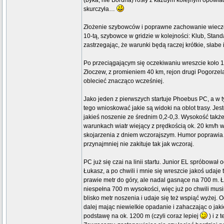
(byka, nie Boruha) rosły z każdym kolejnym opowiad
skurczyła…
Złożenie szybowców i poprawne zachowanie wieczo
10-tą, szybowce w gridzie w kolejności: Klub, Sta
zastrzegając, że warunki będą raczej krótkie, słab
Po przeciągającym się oczekiwaniu wreszcie koło 1
Złoczew, z promieniem 40 km, rejon drugi Pogorzel
oblecieć znacząco wcześniej.
Jako jeden z pierwszych startuje Phoebus PC, a w t
tego wnioskować jakie są widoki na oblot trasy. Je
jakieś noszenie ze średnim 0,2-0,3. Wysokość także
warunkach wiatr wiejący z prędkością ok. 20 km/h 
skojarzenia z dniem wczorajszym. Humor poprawia… 
przynajmniej nie zakituje tak jak wczoraj.
PC już się czai na linii startu. Junior EL spróbował 
Łukasz, a po chwili i mnie się wreszcie jakoś udaj
prawie metr do góry, ale nadal gasnące na 700 m. 
niespełna 700 m wysokości, więc już po chwili musi
blisko metr noszenia i udaje się też wspiąć wyżej
dalej mając niewielkie opadanie i zahaczając o ja
podstawę na ok. 1200 m (czyli coraz lepiej
) i z 