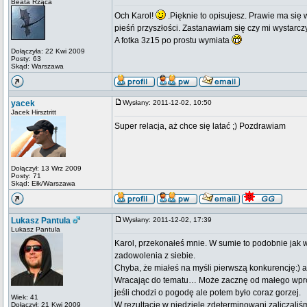
Beata Rząca
Och Karol!
.Pięknie to opisujesz. Prawie ma się
pieśń przyszłości. Zastanawiam się czy mi wystarc
A fotka 3z15 po prostu wymiata
Dołączyła: 22 Kwi 2009
Posty: 63
Skąd: Warszawa
yacek
Wysłany: 2011-12-02, 10:50
Jacek Hirsztritt
Super relacja, aż chce się latać ;) Pozdrawiam
Dołączył: 13 Wrz 2009
Posty: 71
Skąd: Ełk/Warszawa
Lukasz Pantula
Wysłany: 2011-12-02, 17:39
Lukasz Pantula
Karol, przekonałeś mnie. W sumie to podobnie jak w
zadowolenia z siebie.
Chyba, że miałeś na myśli pierwszą konkurencję:)
Wracając do tematu… Może zacznę od małego wprowa
jeśli chodzi o pogodę ale potem było coraz gorzej.
Wiek: 41
W rezultacie w niedzielę zdeterminowani zaliczaliś
Dołączył: 21 Kwi 2009