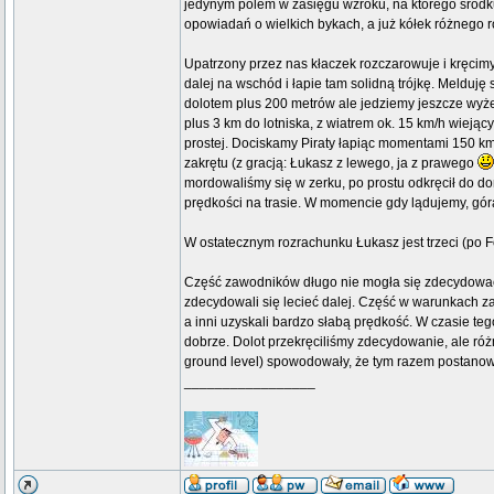
jedynym polem w zasięgu wzroku, na którego środku
opowiadań o wielkich bykach, a już kółek różnego r
Upatrzony przez nas kłaczek rozczarowuje i kręcimy
dalej na wschód i łapie tam solidną trójkę. Melduj
dolotem plus 200 metrów ale jedziemy jeszcze wyżej
plus 3 km do lotniska, z wiatrem ok. 15 km/h wiejąc
prostej. Dociskamy Piraty łapiąc momentami 150 km/
zakrętu (z gracją: Łukasz z lewego, ja z prawego
mordowaliśmy się w zerku, po prostu odkręcił do do
prędkości na trasie. W momencie gdy lądujemy, górą
W ostatecznym rozrachunku Łukasz jest trzeci (po Fo
Część zawodników długo nie mogła się zdecydować 
zdecydowali się lecieć dalej. Część w warunkach zas
a inni uzyskali bardzo słabą prędkość. W czasie te
dobrze. Dolot przekręciliśmy zdecydowanie, ale róż
ground level) spowodowały, że tym razem postanowi
_________________