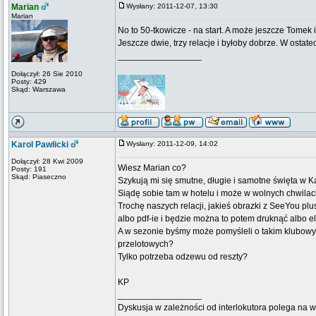
Marian
Wysłany: 2011-12-07, 13:30
Marian
No to 50-tkowicze - na start. A może jeszcze Tomek 
Jeszcze dwie, trzy relacje i byłoby dobrze. W ostat
_________________
Dołączył: 26 Sie 2010
Posty: 429
Skąd: Warszawa
Karol Pawlicki
Wysłany: 2011-12-09, 14:02
Dołączył: 28 Kwi 2009
Wiesz Marian co?
Posty: 191
Skąd: Piaseczno
Szykują mi się smutne, długie i samotne święta w 
Siądę sobie tam w hotelu i może w wolnych chwilach
Trochę naszych relacji, jakieś obrazki z SeeYou plus
albo pdf-ie i będzie można to potem druknąć albo e
A w sezonie byśmy może pomyśleli o takim klubowy
przelotowych?
Tylko potrzeba odzewu od reszty?
KP
_________________
Dyskusja w zależności od interlokutora polega na w