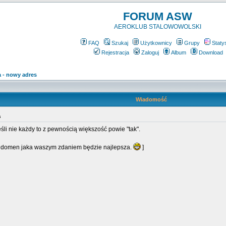
FORUM ASW
AEROKLUB STALOWOWOLSKI
FAQ
Szukaj
Użytkownicy
Grupy
Staty
Rejestracja
Zaloguj
Album
Download
 - nowy adres
Wiadomość
s
li nie każdy to z pewnością większość powie "tak".
e domen jaka waszym zdaniem będzie najlepsza.
]