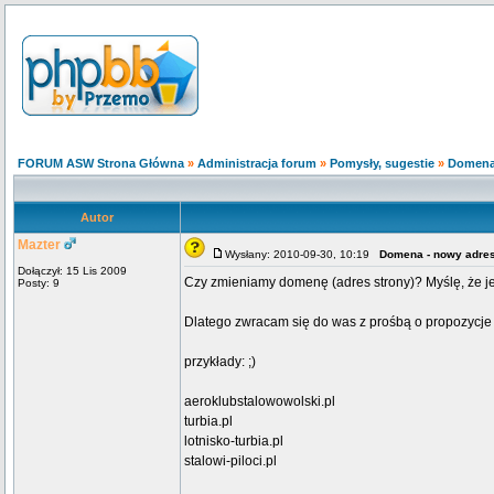
FORUM ASW Strona Główna
»
Administracja forum
»
Pomysły, sugestie
»
Domena
Autor
Mazter
Wysłany: 2010-09-30, 10:19
Domena - nowy adre
Dołączył: 15 Lis 2009
Czy zmieniamy domenę (adres strony)? Myślę, że jeś
Posty: 9
Dlatego zwracam się do was z prośbą o propozycj
przykłady: ;)
aeroklubstalowowolski.pl
turbia.pl
lotnisko-turbia.pl
stalowi-piloci.pl