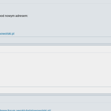
u pod nowym adresem:
owolski.pl
://www.forum.aeroklubstalowowolski.pl/