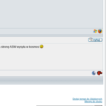
t na stronę ASW wysyła w kosmos
Dodaj temat do Ulubionych
Wersja do druku