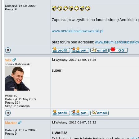
Dołączył: 15 Lis 2009
Posty: 9
Zapraszam wszystkich na forum i stronę Aeroklub
www.aeroklubstalowowolski.pl
oraz forum pod adresem:
www.forum.aeroklubstalow
Vex
Wysłany: 2010-12-09, 16:25
Tomek Kalinowski
super!
Wiek: 40
Dołączył: 11 Maj 2009
Posty: 354
Skąd: z nienacka
Mazter
Wysłany: 2012-01-07, 22:32
Dołączył: 15 Lis 2009
UWAGA!
Posty: 9
Od dzisiaj forum istnieje jedynie pod adresem:
http