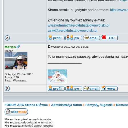
Strona aeroklubu jedynie pod adresem:
http://www.
Zmienione są również adresy e-mail:
wyszkolenie@aeroklubstalowowolski.pl
astw@aeroklubstalowowolski.pl
Marian
Wysłany: 2012-02-29, 18:31
Marian
To ja mam jeszcze sugestię, aby odesłania na naszy
_________________
Dołączył: 26 Sie 2010
Posty: 429
Skąd: Warszawa
FORUM ASW Strona Główna
»
Administracja forum
»
Pomysły, sugestie
»
Domena
Nie możesz
pisać nowych tematów
Nie możesz
odpowiadać w tematach
Nie możesz
zmieniać swoich postów