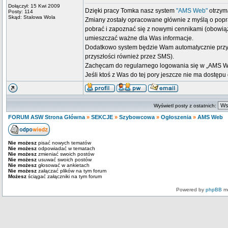
Dołączył: 15 Kwi 2009
Dzięki pracy Tomka nasz system
"AMS Web"
otrzyma
Posty: 114
Skąd: Stalowa Wola
Zmiany zostały opracowane głównie z myślą o popr
pobrać i zapoznać się z nowymi cennikami (obowią
umieszczać ważne dla Was informacje.
Dodatkowo system będzie Wam automatycznie przyp
przyszłości również przez SMS).
Zachęcam do regularnego logowania się w „AMS Web
Jeśli ktoś z Was do tej pory jeszcze nie ma dostęp
Wyświetl posty z ostatnich:
FORUM ASW Strona Główna
»
SEKCJE
»
Szybowcowa
»
Ogłoszenia
»
AMS Web
Nie możesz
pisać nowych tematów
Nie możesz
odpowiadać w tematach
Nie możesz
zmieniać swoich postów
Nie możesz
usuwać swoich postów
Nie możesz
głosować w ankietach
Nie możesz
załączać plików na tym forum
Możesz
ściągać załączniki na tym forum
Powered by
phpBB
mo