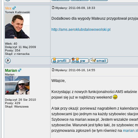
Vex
Wysłany: 2011-06-09, 18:33
Tomek Kalinowski
Dodatkowo dla wygody Mateusz przygotował przyjaź
http://ams.aeroklubstalowowolski.pl
Wiek: 40
Dołączył: 11 Maj 2009
Posty: 354
Skąd: z nienacka
Marian
Wysłany: 2011-06-16, 14:55
Marian
Witajcie,
Korzystając z nowych funkcjonalności AMS właśnie po
pojawi się już w najbliższy weekend
Dołączył: 26 Sie 2010
Posty: 429
Skąd: Warszawa
A tak przy okazji: ponieważ nagrabiłem z kalenda
szybowcami (po jednym na każdy szybowiec stacjonu
Szybowce na marian.waw.pl. Jestem wszakże owarty 
szybowców. Warunek jest tylko taki, że szybowiec
przyjmowania zgłoszeń (w tym również na
marian.s