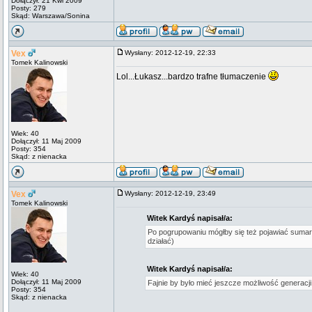
Dołączył: 21 Kwi 2009
Posty: 279
Skąd: Warszawa/Sonina
Vex
Wysłany: 2012-12-19, 22:33
Tomek Kalinowski
Lol...Łukasz...bardzo trafne tłumaczenie
Wiek: 40
Dołączył: 11 Maj 2009
Posty: 354
Skąd: z nienacka
Vex
Wysłany: 2012-12-19, 23:49
Tomek Kalinowski
Witek Kardyś napisał/a:
Po pogrupowaniu mógłby się też pojawiać sumar
działać)
Witek Kardyś napisał/a:
Wiek: 40
Dołączył: 11 Maj 2009
Fajnie by było mieć jeszcze możliwość generacj
Posty: 354
Skąd: z nienacka