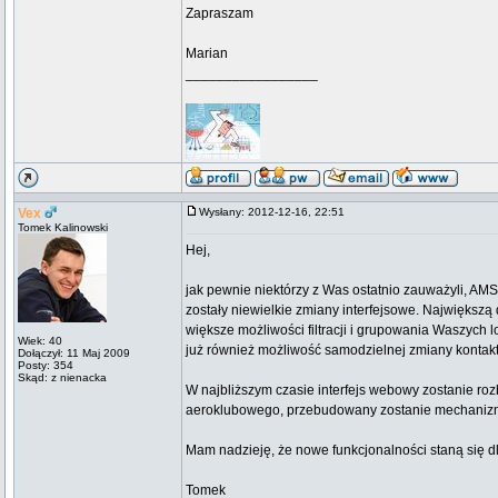
Zapraszam
Marian
_________________
Vex
Wysłany: 2012-12-16, 22:51
Tomek Kalinowski
Hej,
jak pewnie niektórzy z Was ostatnio zauważyli, A
zostały niewielkie zmiany interfejsowe. Największ
większe możliwości filtracji i grupowania Waszych l
Wiek: 40
już również możliwość samodzielnej zmiany kontak
Dołączył: 11 Maj 2009
Posty: 354
Skąd: z nienacka
W najbliższym czasie interfejs webowy zostanie ro
aeroklubowego, przebudowany zostanie mechanizm "
Mam nadzieję, że nowe funkcjonalności staną się 
Tomek