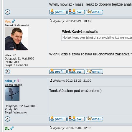
Witek, mówisz - masz. Teraz to dopiero będzie ana
Vex
Wysłany: 2012-12-21, 18:42
Tomek Kalinowski
Witek Kardyś napisał/a:
No jak kontroler jakości sprawdził to już n
W dniu dzisiejszym została uruchomiona zakładka "
Wiek: 40
Dołączył: 11 Maj 2009
Posty: 354
Skąd: z nienacka
atka_r
Wysłany: 2012-12-25, 21:09
Beata Rząca
Tomku! Jestem pod wrażeniem :)
Dołączyła: 22 Kwi 2009
Posty: 63
Skąd: Warszawa
DL
Wysłany: 2013-02-04, 12:35