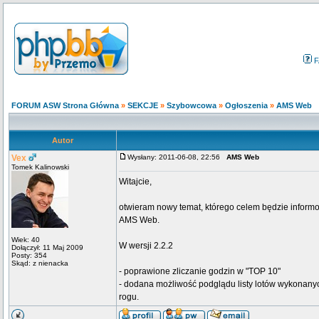
F
FORUM ASW Strona Główna
»
SEKCJE
»
Szybowcowa
»
Ogłoszenia
»
AMS Web
Autor
Vex
Wysłany: 2011-06-08, 22:56
AMS Web
Tomek Kalinowski
Witajcie,
otwieram nowy temat, którego celem będzie infor
AMS Web.
Wiek: 40
W wersji 2.2.2
Dołączył: 11 Maj 2009
Posty: 354
Skąd: z nienacka
- poprawione zliczanie godzin w "TOP 10"
- dodana możliwość podglądu listy lotów wykonany
rogu.