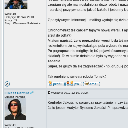
czepiam się ale mam ostatnio za dużo roboty i narz
- bardziej pozytywne a tu jakieś kałuże i jesienny k
Wiek: 40
Dołączył: 05 Wrz 2010
Z pozytywnych informacji - mailing wydaje się dział
Posty: 59
Skąd: Warszawa/Pabianice
Chronometraż też całkiem fajny w nowej wersji. Fa
zrzut do pdf'a?).
Miałem napisać, że w poprzedniej wersji była też mo
rozkminiłem, że są wyskakujące pola wyboru (te mał
Po pogrupowaniu mógłby się też pojawiać sumaryczn
działać). To w sumie detale ale było by wygodne w u
zadanie.
Super, że grupy da się zagnieżdżać - np. grupuję p
Tak ogólnie to świetna robota Tomek:)
Lukasz Pantula
Wysłany: 2012-12-19, 09:24
Lukasz Pantula
Kontroler Jakości to sprawdza przy taśmie nr czy 
Ja to jestem Audytor Systemu Jakości :P - sprawdzam
Wiek: 41