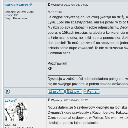
Karol Pawlicki
Wysłany: 2013-04-25, 07:32
Marianku.
Dołączył: 28 Kwi 2009
Posty: 191
Ja ciągnę przyczepę do Stalowej (wersja na dziś), 
Skąd: Piaseczno
Łyku. 15tki nie zdążyły przed, oni się pchali w to co 
My (tzn polacy w clubach) sobie odpuściliśmy. Decy
oporu, w 15tkach jest ciasna tabela a konkurencja mu
też nie ma motorka, no i nikt nie ma pomocnika. Jak
dołu pocięli. To może pozwolić na skoczenie o jedno
szkoda sobie dupę zawracać. To nie mistrzostwa św
Common sens.
Pozdrawiam
KP
_________________
Dyskusja w zależności od interlokutora polega na w
cię do swojego poziomu a potem pokona doświadc
Lyku
Wysłany: 2013-04-25, 08:28
No..czytałem, że 5 szybowców klepnęło na lotnisk
Dynamic'i które przyleciały z Ruzomberoku. Faktyczn
Czech połamał szybowiec w Polsce. Nie wiem w jaki
dzisiaj po prostu fajnie polatacie.
Wiek: 46