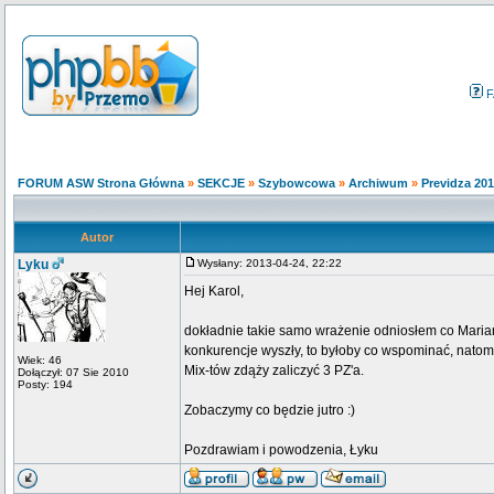
F
FORUM ASW Strona Główna
»
SEKCJE
»
Szybowcowa
»
Archiwum
»
Previdza 20
Autor
Lyku
Wysłany: 2013-04-24, 22:22
Hej Karol,
dokładnie takie samo wrażenie odniosłem co Maria
konkurencje wyszły, to byłoby co wspominać, natomia
Wiek: 46
Mix-tów zdąży zaliczyć 3 PZ'a.
Dołączył: 07 Sie 2010
Posty: 194
Zobaczymy co będzie jutro :)
Pozdrawiam i powodzenia, Łyku