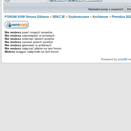
Wyświetl posty z ostatnich:
FORUM ASW Strona Główna
»
SEKCJE
»
Szybowcowa
»
Archiwum
»
Previdza 20
Nie możesz
pisać nowych tematów
Nie możesz
odpowiadać w tematach
Nie możesz
zmieniać swoich postów
Nie możesz
usuwać swoich postów
Nie możesz
głosować w ankietach
Nie możesz
załączać plików na tym forum
Możesz
ściągać załączniki na tym forum
Powered by
phpBB
mo