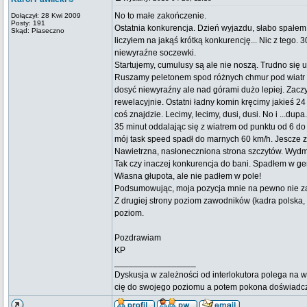
No to małe zakończenie.
Dołączył: 28 Kwi 2009
Posty: 191
Ostatnia konkurencja. Dzień wyjazdu, słabo spałem
Skąd: Piaseczno
liczyłem na jakąś krótką konkurencję... Nic z tego.
niewyraźne soczewki.
Startujemy, cumulusy są ale nie noszą. Trudno się 
Ruszamy peletonem spod różnych chmur pod wiatr d
dosyć niewyraźny ale nad górami dużo lepiej. Zaczyn
rewelacyjnie. Ostatni ładny komin kręcimy jakieś 
coś znajdzie. Lecimy, lecimy, dusi, dusi. No i ...du
35 minut oddalając się z wiatrem od punktu od 6 do
mój task speed spadł do marnych 60 km/h. Jescze z
Nawietrzna, nasłoneczniona strona szczytów. Wydmu
Tak czy inaczej konkurencja do bani. Spadłem w g
Własna głupota, ale nie padłem w pole!
Podsumowując, moja pozycja mnie na pewno nie zad
Z drugiej strony poziom zawodników (kadra polska,
poziom.
Pozdrawiam
KP
_________________
Dyskusja w zależności od interlokutora polega na w
cię do swojego poziomu a potem pokona doświadc