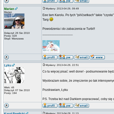
Marian
Wysłany: 2013-04-26, 09:49
Marian
Eee tam Karolu. Po tych "pińćsetkach" takie "czysta
Targ
Powodzenia i do zabaczenia w Turbi!!
Dołączył: 26 Sie 2010
_________________
Posty: 429
Skąd: Warszawa
Lyku
Wysłany: 2013-04-26, 22:51
Co tu więcej pisać: well done! - podsumowanie będz
Wyobrażam sobie, że zmęczenie po tak intensywnym la
Wiek: 46
Pozdrawiam, Łyku
Dołączył: 07 Sie 2010
Posty: 194
P.S. Trzeba też nad Darkiem popracować, coby się ch
Karol Pawlicki
Wysłany: 2013-04-28, 11:13