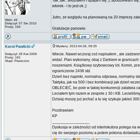
Tak..tak...widziałem i upajam się ;) Spodziewam się,
wtorek - i to jest ok ;)
Jutro, ze względu na planowaną na 20 imprezę zak
Wiek: 46
Dołączył: 07 Sie 2010
Posty: 194
Gratulacje panowie.
Karol Pawlicki
Wysłany: 2013-04-26, 09:35
Wiecie. Nawet wczoraj coś napisałem , ale zadzwonił
Dołączył: 28 Kwi 2009
Posty: 191
widać. Plan wykonany, obaj z Darkiem w granicach 
Skąd: Piaseczno
noszeniami. Książkowy szybowcowy lot. Komin, prze
ograniczenie 2438 std.
Dzień bez napinki, normalna odprawa, normalny start
Taktyka, jak na 500 i bez kombinacji jak dzień wcze
OBLECIEĆ, bo pole w takiej konkurencji załatwia c
Leciałem tym razem w zespole z 30 i KB. Lecieliśmy 
Dzisiaj muszę już jechać a tu się szykuje jakieś 300
Pozdrawiam
KP
_________________
Dyskusja w zależności od interlokutora polega na w
cię do swojego poziomu a potem pokona doświadc