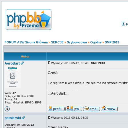
F
FORUM ASW Strona Główna
»
SEKCJE
»
Szybowcowa
»
Ogólne
»
SMP 2013
Autor
AeroBart
Wysłany: 2013-05-12, 03:48
SMP 2013
Cześć.
Co się tam u was dzieje, że nie ma na stronie mist
_________________
Wiek: 42
..::AeroBart::..
Dołączył: 09 Kwi 2009
Posty: 39
Skąd: Gdańsk, EPGD, EPGI
pstolarski
Wysłany: 2013-05-12, 08:36
Dołączył: 04 Mar 2012
Cześć Bartek
Posty: 1