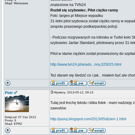
Skąd: Warszawa
znalezione na TVN24
Rozbił się szybowiec. Pilot ciężko ranny
Foto: targeo.pl Miejsce wypadku
31-letni pilot szybowca został ciężko ranny w wyp
zespołu prasowego podkarpackiej policji.
- Podczas rozgrywanych na lotnisku w Turbii koło
szybowiec Jantar Standard, pilotowany przez 31-le
Pilot w stanie ciężkim został przewieziony do szpit
http://www.tvn24.pl/wiado...nny,325025.html
Też staram się śledzić co i jak... miałem być ale ch
Piotr
Wysłany: 2013-05-12, 09:13
Tutaj jest trochę tekstu i kilka fotek - mam nadziej
zawodów:
Dołączył: 07 Cze 2012
http://jasiuj.blogspot.com/2013/05/dzien-1.html
Posty: 6
Skąd: EPRZ