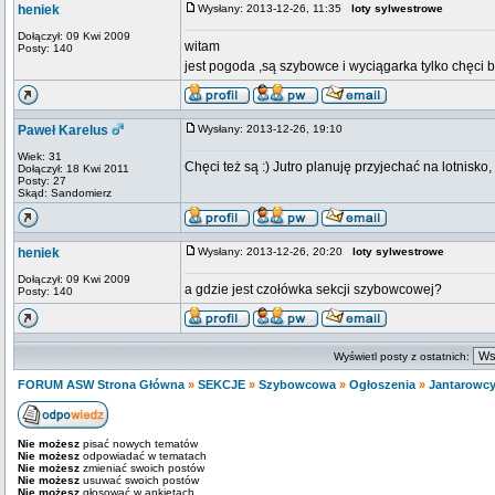
heniek
Wysłany: 2013-12-26, 11:35
loty sylwestrowe
Dołączył: 09 Kwi 2009
witam
Posty: 140
jest pogoda ,są szybowce i wyciągarka tylko chęci b
Paweł Karelus
Wysłany: 2013-12-26, 19:10
Wiek: 31
Chęci też są :) Jutro planuję przyjechać na lotnisk
Dołączył: 18 Kwi 2011
Posty: 27
Skąd: Sandomierz
heniek
Wysłany: 2013-12-26, 20:20
loty sylwestrowe
Dołączył: 09 Kwi 2009
a gdzie jest czołówka sekcji szybowcowej?
Posty: 140
Wyświetl posty z ostatnich:
FORUM ASW Strona Główna
»
SEKCJE
»
Szybowcowa
»
Ogłoszenia
»
Jantarowcy
Nie możesz
pisać nowych tematów
Nie możesz
odpowiadać w tematach
Nie możesz
zmieniać swoich postów
Nie możesz
usuwać swoich postów
Nie możesz
głosować w ankietach