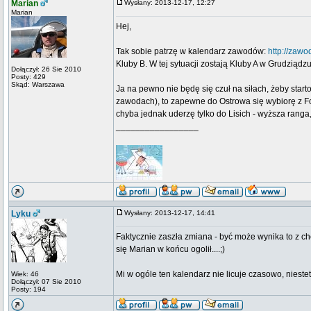
Marian
Wysłany: 2013-12-17, 12:27
Marian
Hej,
Tak sobie patrzę w kalendarz zawodów:
http://zawo
Kluby B. W tej sytuacji zostają Kluby A w Grudziądz
Dołączył: 26 Sie 2010
Posty: 429
Skąd: Warszawa
Ja na pewno nie będę się czuł na siłach, żeby star
zawodach), to zapewne do Ostrowa się wybiorę z Fo
chyba jednak uderzę tylko do Lisich - wyższa ranga
_________________
Lyku
Wysłany: 2013-12-17, 14:41
Faktycznie zaszła zmiana - być może wynika to z ch
się Marian w końcu ogolił....;)
Mi w ogóle ten kalendarz nie licuje czasowo, niestety
Wiek: 46
Dołączył: 07 Sie 2010
Posty: 194