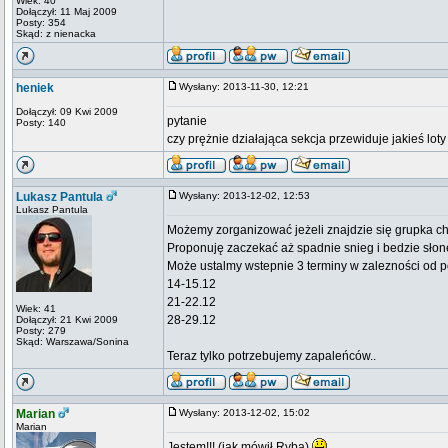
Wiek: 40
Dołączył: 11 Maj 2009
Posty: 354
Skąd: z nienacka
heniek
Wysłany: 2013-11-30, 12:21
Dołączył: 09 Kwi 2009
pytanie
Posty: 140
czy prężnie działająca sekcja przewiduje jakieś lot
Lukasz Pantula
Wysłany: 2013-12-02, 12:53
Lukasz Pantula
Możemy zorganizować jeżeli znajdzie się grupka ch
Proponuję zaczekać aż spadnie snieg i bedzie słon
Może ustalmy wstepnie 3 terminy w zalezności od 
14-15.12
21-22.12
Wiek: 41
28-29.12
Dołączył: 21 Kwi 2009
Posty: 279
Skąd: Warszawa/Sonina
Teraz tylko potrzebujemy zapaleńców..
Marian
Wysłany: 2013-12-02, 15:02
Marian
Jestem!!! (jak mówił Ryba)