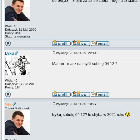
euro/0,33 = 3 ojro za 12,99 żubra... idę na to Maria
Wiek: 40
Dołączył: 11 Maj 2009
Posty: 354
Skąd: z nienacka
Lyku
Wysłany: 2013-11-29, 22:44
Marian - masz na myśli sobotę 04.12 ?
Wiek: 46
Dołączył: 07 Sie 2010
Posty: 194
Vex
Wysłany: 2013-11-30, 10:27
Tomek Kalinowski
Łyku
, sobotę 04.12? to chyba w 2021 roku