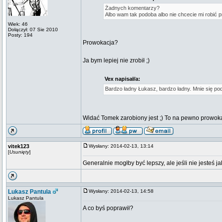
Żadnych komentarzy?
Albo wam tak podoba albo nie chcecie mi robić p
Wiek: 46
Dołączył: 07 Sie 2010
Posty: 194
Prowokacja?
Ja bym lepiej nie zrobił ;)
Vex napisał/a:
Bardzo ładny Łukasz, bardzo ładny. Mnie się p
Widać Tomek zarobiony jest ;) To na pewno prowok
vitek123
Wysłany: 2014-02-13, 13:14
[
Usunięty
]
Generalnie mogłby być lepszy, ale jeśli nie jesteś jak
Lukasz Pantula
Wysłany: 2014-02-13, 14:58
Lukasz Pantula
A co byś poprawił?