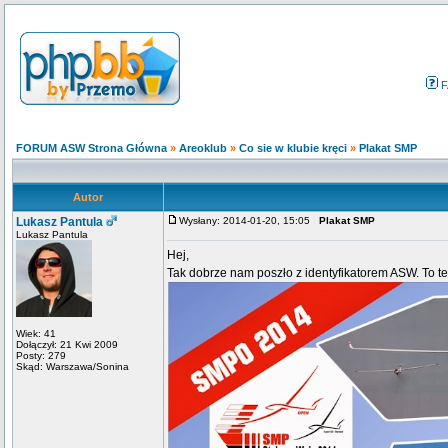
F
FORUM ASW Strona Główna
»
Areoklub
»
Co sie w klubie kręci
»
Plakat SMP
Autor
Lukasz Pantula
Wysłany: 2014-01-20, 15:05
Plakat SMP
Lukasz Pantula
Hej,
Tak dobrze nam poszło z identyfikatorem ASW. To t
Wiek: 41
Dołączył: 21 Kwi 2009
Posty: 279
Skąd: Warszawa/Sonina