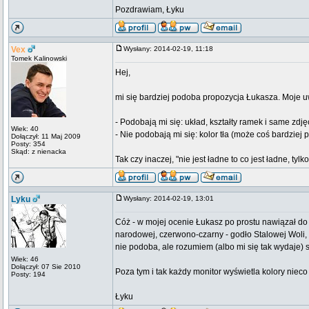
Pozdrawiam, Łyku
Vex
Wysłany: 2014-02-19, 11:18
Tomek Kalinowski
Hej,
mi się bardziej podoba propozycja Łukasza. Moje u
- Podobają mi się: układ, kształty ramek i same zdjęc
Wiek: 40
- Nie podobają mi się: kolor tła (może coś bardziej pr
Dołączył: 11 Maj 2009
Posty: 354
Skąd: z nienacka
Tak czy inaczej, "nie jest ładne to co jest ładne, ty
Lyku
Wysłany: 2014-02-19, 13:01
Cóż - w mojej ocenie Łukasz po prostu nawiązał do 
narodowej, czerwono-czarny - godło Stalowej Woli, n
nie podoba, ale rozumiem (albo mi się tak wydaje) s
Wiek: 46
Dołączył: 07 Sie 2010
Poza tym i tak każdy monitor wyświetla kolory nieco 
Posty: 194
Łyku