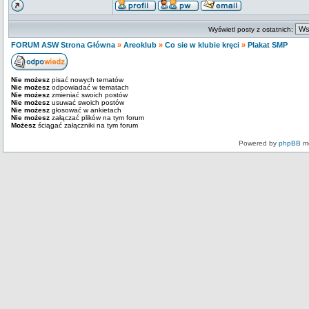
Wyświetl posty z ostatnich:
FORUM ASW Strona Główna
»
Areoklub
»
Co sie w klubie kręci
»
Plakat SMP
Nie możesz
pisać nowych tematów
Nie możesz
odpowiadać w tematach
Nie możesz
zmieniać swoich postów
Nie możesz
usuwać swoich postów
Nie możesz
głosować w ankietach
Nie możesz
załączać plików na tym forum
Możesz
ściągać załączniki na tym forum
Powered by
phpBB
mo