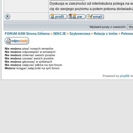
Dyskusja w zależności od interlokutora polega na w
cię do swojego poziomu a potem pokona doświadc
Wyświetl posty z ostatnich:
FORUM ASW Strona Główna
»
SEKCJE
»
Szybowcowa
»
Relacje z lotów
»
Polowa
Nie możesz
pisać nowych tematów
Nie możesz
odpowiadać w tematach
Nie możesz
zmieniać swoich postów
Nie możesz
usuwać swoich postów
Nie możesz
głosować w ankietach
Nie możesz
załączać plików na tym forum
Możesz
ściągać załączniki na tym forum
Powered by
phpBB
mo