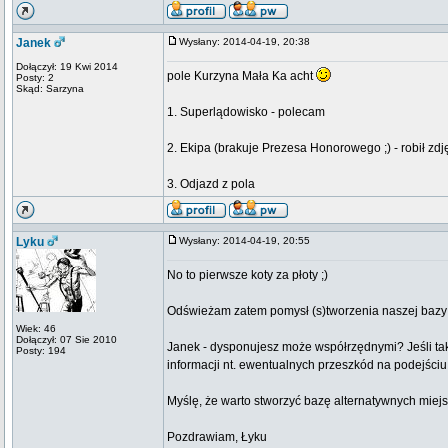
Janek
Wysłany: 2014-04-19, 20:38
Dołączył: 19 Kwi 2014
pole Kurzyna Mała Ka acht
Posty: 2
Skąd: Sarzyna
1. Superlądowisko - polecam
2. Ekipa (brakuje Prezesa Honorowego ;) - robił zdj
3. Odjazd z pola
Lyku
Wysłany: 2014-04-19, 20:55
No to pierwsze koty za płoty ;)
Odświeżam zatem pomysł (s)tworzenia naszej bazy 
Wiek: 46
Dołączył: 07 Sie 2010
Janek - dysponujesz może współrzędnymi? Jeśli tak, 
Posty: 194
informacji nt. ewentualnych przeszkód na podejściu 
Myślę, że warto stworzyć bazę alternatywnych miejs
Pozdrawiam, Łyku