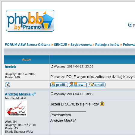
F
FORUM ASW Strona Główna
»
SEKCJE
»
Szybowcowa
»
Relacje z lotów
»
Polowa
Autor
heniek
Wysłany: 2014-04-17, 23:09
Dołączył: 09 Kwi 2009
Pierwsze POLE w tym roku zaliczone dzisiaj Kurzyna
Posty: 140
Andrzej Moskal
Wysłany: 2014-04-18, 18:19
Andrzej Moskal
Jeżeli ERJ170, to się nie liczy
_________________
Pozdrawiam
Andrzej Moskal
Wiek: 54
Dołączył: 06 Paź 2010
Posty: 45
Skąd: Stalowa Wola