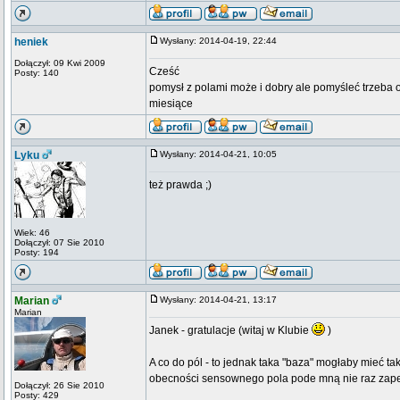
heniek
Wysłany: 2014-04-19, 22:44
Dołączył: 09 Kwi 2009
Cześć
Posty: 140
pomysł z polami może i dobry ale pomyśleć trzeba o
miesiące
Lyku
Wysłany: 2014-04-21, 10:05
też prawda ;)
Wiek: 46
Dołączył: 07 Sie 2010
Posty: 194
Marian
Wysłany: 2014-04-21, 13:17
Marian
Janek - gratulacje (witaj w Klubie
)
A co do pól - to jednak taka "baza" mogłaby mieć t
obecności sensownego pola pode mną nie raz zapewn
Dołączył: 26 Sie 2010
_________________
Posty: 429