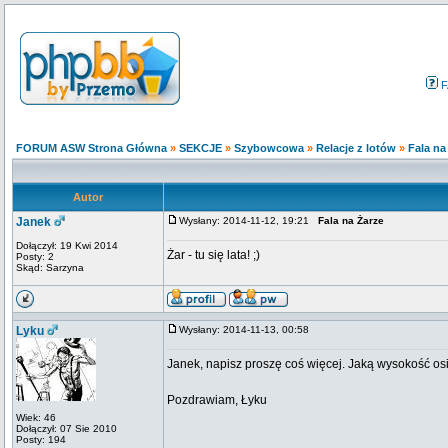
F
FORUM ASW Strona Główna
»
SEKCJE
»
Szybowcowa
»
Relacje z lotów
»
Fala na
Autor
Janek
Wysłany: 2014-11-12, 19:21
Fala na Żarze
Dołączył: 19 Kwi 2014
Żar - tu się lata! ;)
Posty: 2
Skąd: Sarzyna
Lyku
Wysłany: 2014-11-13, 00:58
Janek, napisz proszę coś więcej. Jaką wysokość osią
Pozdrawiam, Łyku
Wiek: 46
Dołączył: 07 Sie 2010
Posty: 194