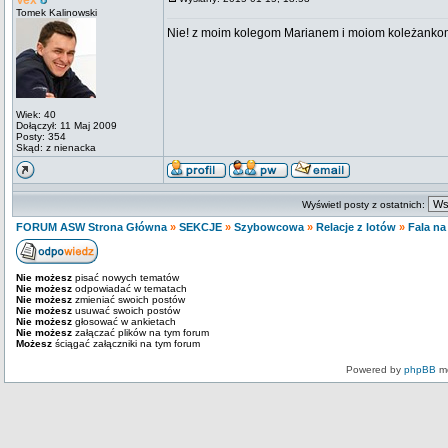
Vex
Tomek Kalinowski
Nie! z moim kolegom Marianem i moiom koleżanko
Wiek: 40
Dołączył: 11 Maj 2009
Posty: 354
Skąd: z nienacka
Wyświetl posty z ostatnich:
FORUM ASW Strona Główna
»
SEKCJE
»
Szybowcowa
»
Relacje z lotów
»
Fala na
Nie możesz
pisać nowych tematów
Nie możesz
odpowiadać w tematach
Nie możesz
zmieniać swoich postów
Nie możesz
usuwać swoich postów
Nie możesz
głosować w ankietach
Nie możesz
załączać plików na tym forum
Możesz
ściągać załączniki na tym forum
Powered by
phpBB
mo