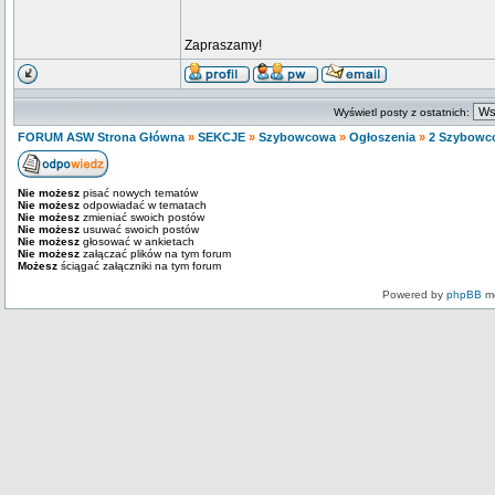
Zapraszamy!
Wyświetl posty z ostatnich:
FORUM ASW Strona Główna
»
SEKCJE
»
Szybowcowa
»
Ogłoszenia
»
2 Szybowco
Nie możesz
pisać nowych tematów
Nie możesz
odpowiadać w tematach
Nie możesz
zmieniać swoich postów
Nie możesz
usuwać swoich postów
Nie możesz
głosować w ankietach
Nie możesz
załączać plików na tym forum
Możesz
ściągać załączniki na tym forum
Powered by
phpBB
mo