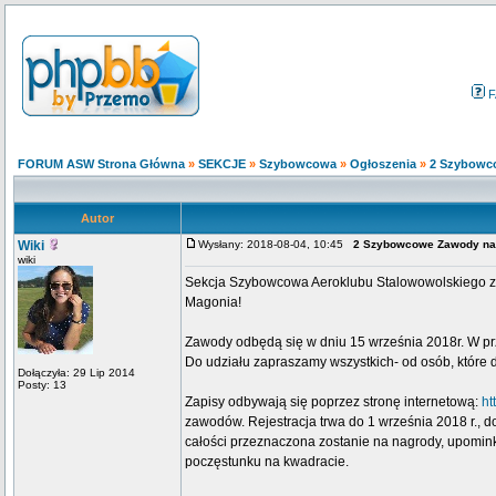
F
FORUM ASW Strona Główna
»
SEKCJE
»
Szybowcowa
»
Ogłoszenia
»
2 Szybowco
Autor
Wiki
Wysłany: 2018-08-04, 10:45
2 Szybowcowe Zawody na 
wiki
Sekcja Szybowcowa Aeroklubu Stalowowolskiego z
Magonia!
Zawody odbędą się w dniu 15 września 2018r. W pr
Do udziału zapraszamy wszystkich- od osób, które 
Dołączyła: 29 Lip 2014
Posty: 13
Zapisy odbywają się poprzez stronę internetową:
ht
zawodów. Rejestracja trwa do 1 września 2018 r., 
całości przeznaczona zostanie na nagrody, upomink
poczęstunku na kwadracie.