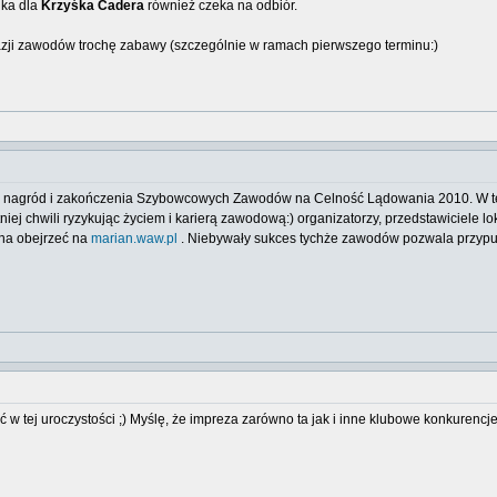
nka dla
Krzyśka Cadera
również czeka na odbiór.
azji zawodów trochę zabawy (szczególnie w ramach pierwszego terminu:)
 nagród i zakończenia Szybowcowych Zawodów na Celność Lądowania 2010. W tejże
niej chwili ryzykując życiem i karierą zawodową:) organizatorzy, przedstawiciele 
żna obejrzeć na
marian.waw.pl
. Niebywały sukces tychże zawodów pozwala przypus
w tej uroczystości ;) Myślę, że impreza zarówno ta jak i inne klubowe konkurencje