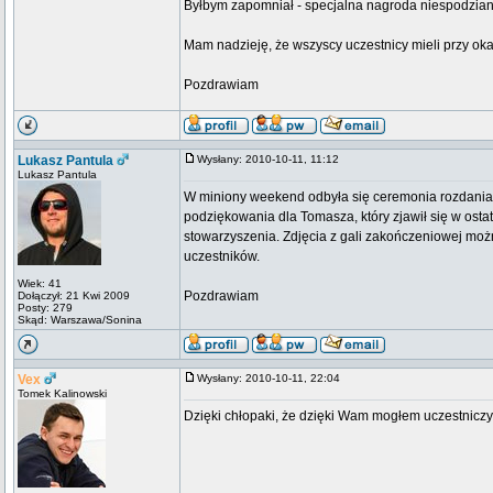
Byłbym zapomniał - specjalna nagroda niespodzia
Mam nadzieję, że wszyscy uczestnicy mieli przy ok
Pozdrawiam
Lukasz Pantula
Wysłany: 2010-10-11, 11:12
Lukasz Pantula
W miniony weekend odbyła się ceremonia rozdania
podziękowania dla Tomasza, który zjawił się w ostat
stowarzyszenia. Zdjęcia z gali zakończeniowej mo
uczestników.
Wiek: 41
Pozdrawiam
Dołączył: 21 Kwi 2009
Posty: 279
Skąd: Warszawa/Sonina
Vex
Wysłany: 2010-10-11, 22:04
Tomek Kalinowski
Dzięki chłopaki, że dzięki Wam mogłem uczestniczyć 