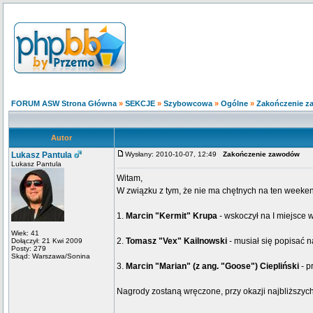
FORUM ASW Strona Główna
»
SEKCJE
»
Szybowcowa
»
Ogólne
»
Zakończenie 
Autor
Lukasz Pantula
Wysłany: 2010-10-07, 12:49
Zakończenie zawodów
Lukasz Pantula
Witam,
W związku z tym, że nie ma chętnych na ten weeken
1.
Marcin "Kermit" Krupa
- wskoczył na I miejsce 
Wiek: 41
2.
Tomasz "Vex" Kailnowski
- musiał się popisać n
Dołączył: 21 Kwi 2009
Posty: 279
Skąd: Warszawa/Sonina
3.
Marcin "Marian" (z ang. "Goose") Ciepliński
- p
Nagrody zostaną wręczone, przy okazji najbliższych