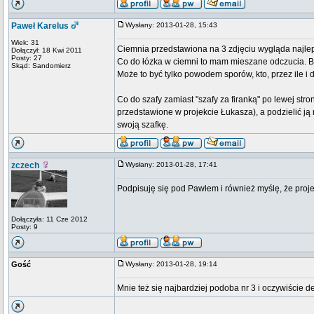
Paweł Karelus
Wysłany: 2013-01-28, 15:43
Wiek: 31
Ciemnia przedstawiona na 3 zdjęciu wygląda najlep
Dołączył: 18 Kwi 2011
Posty: 27
Co do łózka w ciemni to mam mieszane odczucia. B
Skąd: Sandomierz
Może to być tylko powodem sporów, kto, przez ile i
Co do szafy zamiast "szafy za firanką" po lewej stron
przedstawione w projekcie Łukasza), a podzielić ją
swoją szafkę.
zczech
Wysłany: 2013-01-28, 17:41
Podpisuję się pod Pawłem i również myślę, że projek
Dołączyła: 11 Cze 2012
Posty: 9
Gość
Wysłany: 2013-01-28, 19:14
Mnie też się najbardziej podoba nr 3 i oczywiście de