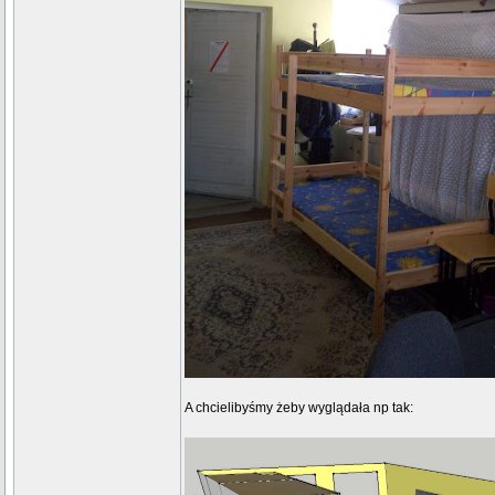
A chcielibyśmy żeby wyglądała np tak: