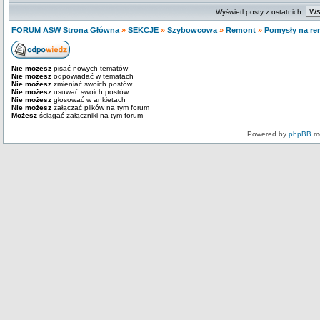
Wyświetl posty z ostatnich:
FORUM ASW Strona Główna
»
SEKCJE
»
Szybowcowa
»
Remont
»
Pomysły na re
Nie możesz
pisać nowych tematów
Nie możesz
odpowiadać w tematach
Nie możesz
zmieniać swoich postów
Nie możesz
usuwać swoich postów
Nie możesz
głosować w ankietach
Nie możesz
załączać plików na tym forum
Możesz
ściągać załączniki na tym forum
Powered by
phpBB
mo