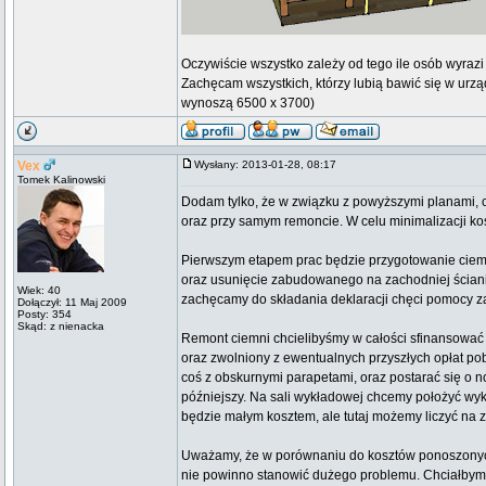
Oczywiście wszystko zależy od tego ile osób wyrazi c
Zachęcam wszystkich, którzy lubią bawić się w urz
wynoszą 6500 x 3700)
Vex
Wysłany: 2013-01-28, 08:17
Tomek Kalinowski
Dodam tylko, że w związku z powyższymi planami,
oraz przy samym remoncie. W celu minimalizacji k
Pierwszym etapem prac będzie przygotowanie ciemn
oraz usunięcie zabudowanego na zachodniej ściani
Wiek: 40
zachęcamy do składania deklaracji chęci pomocy za
Dołączył: 11 Maj 2009
Posty: 354
Skąd: z nienacka
Remont ciemni chcielibyśmy w całości sfinansować z
oraz zwolniony z ewentualnych przyszłych opłat p
coś z obskurnymi parapetami, oraz postarać się o
późniejszy. Na sali wykładowej chcemy położyć wyk
będzie małym kosztem, ale tutaj możemy liczyć na 
Uważamy, że w porównaniu do kosztów ponoszonych
nie powinno stanowić dużego problemu. Chciałbym p