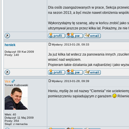
Dla osób zaangażowanych w prace, Sekcja przewi
na sezon 2013, a być może nawet obniżenia współ
Wykorzystajmy tę szansę, aby w końcu zrobić jako
utrzymywał jeszcze przez kilka lat. Pokażmy, że nie
heniek
Wysłany: 2013-01-28, 09:33
Dołączył: 09 Kwi 2009
Ja już kilka lat wstecz za panowania innych ,rzuc
Posty: 140
wisieć nad wejściem.
Popieram takie działania jak najbardziej i jako
Vex
Wysłany: 2013-01-28, 09:39
Tomek Kalinowski
Heniu, myślę że od nazwy "Ciemnia" nie uciekniem
pomieszczeniu sąsiadującym z garażem
Równie 
Wiek: 40
Dołączył: 11 Maj 2009
Posty: 354
Skąd: z nienacka