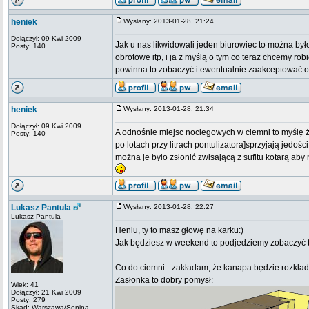
heniek
Wysłany: 2013-01-28, 21:24
Dołączył: 09 Kwi 2009
Jak u nas likwidowali jeden biurowiec to można było
Posty: 140
obrotowe itp, i ja z myślą o tym co teraz chcemy ro
powinna to zobaczyć i ewentualnie zaakceptować 
heniek
Wysłany: 2013-01-28, 21:34
Dołączył: 09 Kwi 2009
A odnośnie miejsc noclegowych w ciemni to myślę że
Posty: 140
po lotach przy litrach pontulizatora]sprzyjają jedoś
można je było zsłonić zwisającą z sufitu kotarą aby 
Lukasz Pantula
Wysłany: 2013-01-28, 22:27
Lukasz Pantula
Heniu, ty to masz głowę na karku:)
Jak będziesz w weekend to podjedziemy zobaczyć t
Co do ciemni - zakładam, że kanapa będzie rozkła
Zasłonka to dobry pomysł:
Wiek: 41
Dołączył: 21 Kwi 2009
Posty: 279
Skąd: Warszawa/Sonina