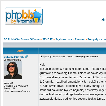
F
FORUM ASW Strona Główna
»
SEKCJE
»
Szybowcowa
»
Remont
»
Pomysły na re
Autor
Lukasz Pantula
Wysłany: 2013-01-28, 00:05
Pomysły na remont
Lukasz Pantula
Hej,
Tak jak pisałem w mail-u kilka dni temu - Rada Se
gruntowną renowację Ciemni i nieco odnowić Wykł
Rozmawialiśmy na ten temat z Zarządem ASW i spra
1. Ciemnia - jeżeli odremontujemy ten pokój z pien
Wiek: 41
2. Sala wykładowa - dalekosiężne plany zarządu prz
Dołączył: 21 Kwi 2009
Posty: 279
standard pokoi ma być co najmniej hostelowy więc sz
Skąd: Warszawa/Sonina
darmo. Natomiast podłogę trzeba musowo wymienić.
zwraca pieniądze pod koniec sezonu (sęk w tym że 