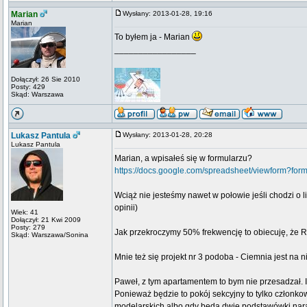
Marian
Wysłany: 2013-01-28, 19:16
Marian
To byłem ja - Marian
_________________
Dołączył: 26 Sie 2010
Posty: 429
Skąd: Warszawa
Lukasz Pantula
Wysłany: 2013-01-28, 20:28
Lukasz Pantula
Marian, a wpisałeś się w formularzu?
https://docs.google.com/spreadsheet/viewfor
Wciąż nie jesteśmy nawet w połowie jeśli chodzi o l
opinii)
Wiek: 41
Dołączył: 21 Kwi 2009
Posty: 279
Jak przekroczymy 50% frekwencję to obiecuję, że R
Skąd: Warszawa/Sonina
Mnie też się projekt nr 3 podoba - Ciemnia jest na n
Paweł, z tym apartamentem to bym nie przesadzał. I
Ponieważ będzie to pokój sekcyjny to tylko członko
modelarskich albo gdy będą dwie podstawówki naraz 